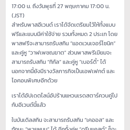
17:00 น. ถึงวันพุธที่ 27 พฤษภาคม 17:00 น.
(JST)
สำหรับพาสอีเวนต์ เราได้จัดเตรียมไว้ให้ทั้งแบบ
ฟรีและแบบมีค่าใช้จ่าย รวมทั้งหมด 2 ประเท โดย
พาสฟรีจะสามารถรับสกิน “แอดเวนเจอร์โซนิค”
และคู่หู “วาฬเพชฌฆาต” ส่วนพาสพรีเมียมจะ
สามารถรับสกิน “ทิกัล” และคู่หู “เบอร์ดี้” ได้
นอกจากนี้ยังมีรางวัลภารกิจเป็นเอฟเฟกต์ และ
ไอคอนพิเศษอีกด้วย
เราได้อัปเดตไลน์อัปร้านแหวนเรดสตาร์ควบคู่ไป
กับอีเวนต์นี้แล้ว
ในบันเดิลสกิน จะสามารถรับสกิน “เคออส” และ
ทักษะ “พายุหมุน” ได้ อีกทั้งคู่หู “ดรีมแคสต์” ก็จะ