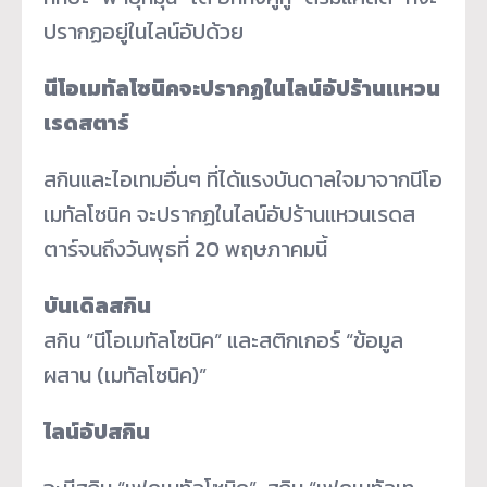
ปรากฏอยู่ในไลน์อัปด้วย
นีโอเมทัลโซนิคจะปรากฏในไลน์อัปร้านแหวน
เรดสตาร์
สกินและไอเทมอื่นๆ ที่ได้แรงบันดาลใจมาจากนีโอ
เมทัลโซนิค จะปรากฏในไลน์อัปร้านแหวนเรดส
ตาร์จนถึงวันพุธที่ 20 พฤษภาคมนี้
บันเดิลสกิน
สกิน “นีโอเมทัลโซนิค” และสติกเกอร์ “ข้อมูล
ผสาน (เมทัลโซนิค)”
ไลน์อัปสกิน