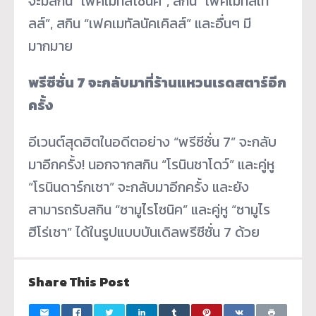
จะมีสกิน “เฟคเมทัลโซนิค”, สกิน “เฟคเมทัลเท
ลส์”, สกิน “เฟคเมทัลนัคเคิลส์” และอื่นๆ มี
มากมาย
พรีซีซั่น 7 จะกลับมาที่ร้านแหวนเรดสตาร์อีก
ครั้ง
อีเวนต์สุดฮิตในอดีตอย่าง “พรีซีซั่น 7” จะกลับ
มาอีกครั้ง! นอกจากสกิน “โรนินชาโดว์” และคู่หู
“โรนินดาร์กเชา” จะกลับมาอีกครั้ง และยัง
สามารถรับสกิน “ซามูไรโซนิค” และคู่หู “ซามูไร
ฮีโร่เชา” ได้ในรูปแบบบันเดิลพรีซีซั่น 7 ด้วย
Share This Post