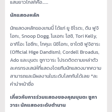
แสนยาวไกลก็คือ……
นักแสดงหลัก
นักแสดงหลักของเกมนี้ ได้แก่ ยู ชิโรตะ, ดีน ฟูจิ
โอกะ, Snoop Dogg, โมเอกะ โฮชิ, Tori Kelly,
อากิโอะ โอซึกะ, โทคุมะ นิชิโอกะ, ซาโตชิ ฟูจิฮาระ
(Official Hige Dandism), Cordell Broadus,
Ado และบุนตะ ซูกาวาระ โปรดติดตามเหล่าตัว
ละครทรงเสน่ห์ที่แสดงโดยทีมนักแสดงมากความ
สามารถและมีผลงานในระดับโลกกันได้เลย *ละ
คำนำหน้าชื่อ
เกี่ยวกับการร่วมแสดงของคุณบุนตะ ซูกา
วาระ นักแสดงระดับตำนาน