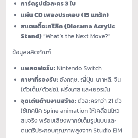
การ์ดรูปตัวละคร 3 ใบ
แผ่น CD เพลงประกอบ (15 แทร็ก)
สแตนดี้อะคริลิค (Diorama Acrylic
Stand)
“What’s the Next Move?”
ข้อมูลผลิตภัณฑ์
แพลตฟอร์ม:
Nintendo Switch
ภาษาที่รองรับ:
อังกฤษ, ญี่ปุ่น, เกาหลี, จีน
(ตัวเต็ม/ตัวย่อ), ฝรั่งเศส และเยอรมัน
จุดเด่นด้านงานสร้าง:
ตัวละครกว่า 21 ตัว
ใช้เทคนิค Spine animation ให้เคลื่อนไหว
สมจริง พร้อมเสียงพากย์เต็มรูปแบบและ
ดนตรีประกอบคุณภาพสูงจาก Studio EIM