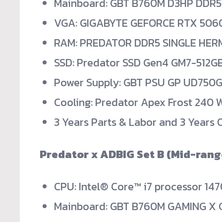
Mainboard: GBT B760M D3HP DDR5
VGA: GIGABYTE GEFORCE RTX 5060
RAM: PREDATOR DDR5 SINGLE HER
SSD: Predator SSD Gen4 GM7-512GB
Power Supply: GBT PSU GP UD750G
Cooling: Predator Apex Frost 240 
3 Years Parts & Labor and 3 Years 
Predator x ADBIG Set B (Mid-rang
CPU: Intel® Core™ i7 processor 14
Mainboard: GBT B760M GAMING X G