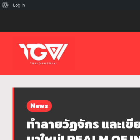
เกี่ยว
Log In
กับ
เวิร์ด
เพรส
News
ทำลายวัฏจักร และเข
มาใหม่! REALM OF IN