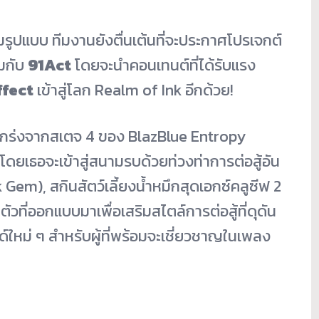
็มรูปแบบ ทีมงานยังตื่นเต้นที่จะประกาศโปรเจกต์
มกับ
91Act
โดยจะนำคอนเทนต์ที่ได้รับแรง
ffect
เข้าสู่โลก Realm of Ink อีกด้วย!
กร่งจากสเตจ 4 ของ BlazBlue Entropy
ง โดยเธอจะเข้าสู่สนามรบด้วยท่วงท่าการต่อสู้อัน
k Gem), สกินสัตว์เลี้ยงน้ำหมึกสุดเอกซ์คลูซีฟ 2
ที่ออกแบบมาเพื่อเสริมสไตล์การต่อสู้ที่ดุดัน
วด์ใหม่ ๆ สำหรับผู้ที่พร้อมจะเชี่ยวชาญในเพลง