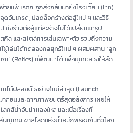
ี่พ่ายแพ้ เรดจะถูกส่งกลับมายังโรงเตี๊ยม (Inn)
ดอัปเกรด, ปลดล็อกร่างต่อสู้ใหม่ ๆ และวิธี
ึ่งร่างต่อสู้แต่ละร่างไม่ได้เปลี่ยนแค่รูป
ธ สกิล และสไตล์การเล่นเฉพาะตัว รวมถึงความ
ให้ผู้เล่นได้ทดลองกลยุทธ์ใหม่ ๆ ผสมผสาน “ลูก
าณ” (Relics) ที่พัฒนาได้ เพื่อบุกทะลวงให้ลึก
งานได้ปล่อยตัวอย่างใหม่ล่าสุด (Launch
่ไหนมาก่อนและฉากภาพยนตร์สุดอลังการ เผยให้
กสีน้ำอันน่าหลงใหล และเนื้อเรื่องที่
่นทุกคนเข้าสู่โลกแห่งน้ำหมึกพร้อมกันทั่วโลก