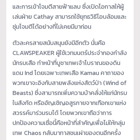
และการเข้าโจมตีสายฟ้าแลบ ซึ่งเปิดโอกาสให้ผู้
เล่นฝ่าย Cathay สามารถใช้ยุทธวิธีโอบล้อมและ
ซุ่มโจมตีได้อย่างที่ไม่เคยมีมาก่อน
ตัวละครสายสนับสนุนยังมีอีกตัว นั่นคือ
CLAWSPEAKER ผู้ใช้เวทมนตร์ประจำกองกำลัง
นักรบเสือ ทำหน้าที่บูชาเทพเจ้าโบราณของดิน
แดน Ind โดยเฉพาะเทพเสือ Kamau คาถาของ
พวกเขาจะอิงกับสายพลังแห่งสัตว์ป่า (Wind of
Beasts) ซึ่งสามารถเพิ่มความบ้าคลั่งให้แก่นักรบ
ในสังกัด หรืออัญเชิญอสูรกายจากเทือกเขาแห่ง
สวรรค์มาร่วมรบได้ โดยพวกเขาถือว่าการ
ปกป้องความเชื่อนี้คือหน้าที่สำคัญเพื่อไม่ให้กลุ่ม
เทพ Chaos กลับมาทาสชนเผ่าของตนอีกครั้ง