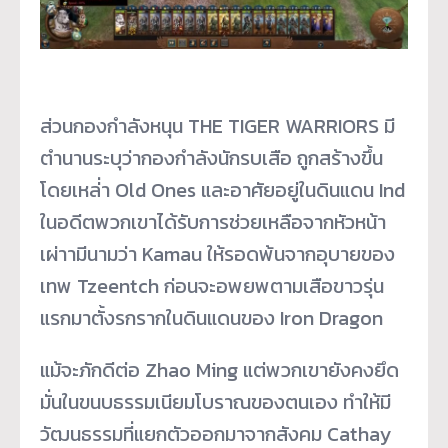
ส่วนกองกำลังหนุน THE TIGER WARRIORS มี
ตำนานระบุว่ากองกำลังนักรบเสือ ถูกสร้างขึ้น
โดยเหล่่า Old Ones และอาศัยอยู่ในดินแดน Ind
ในอดีตพวกเขาได้รับการช่วยเหลือจากหัวหน้า
เผ่าามีนามว่า Kamau ให้รอดพ้นจากอุบายของ
เทพ Tzeentch ก่อนจะอพยพตามเสือขาวรุ่น
แรกมาตั้งรกรากในดินแดนของ Iron Dragon
แม้จะภักดีต่อ Zhao Ming แต่พวกเขายังคงยึด
มั่นในขนบธรรมเนียมโบราณของตนเอง ทำให้มี
วัฒนธรรมที่แยกตัวออกมาจากสังคม Cathay