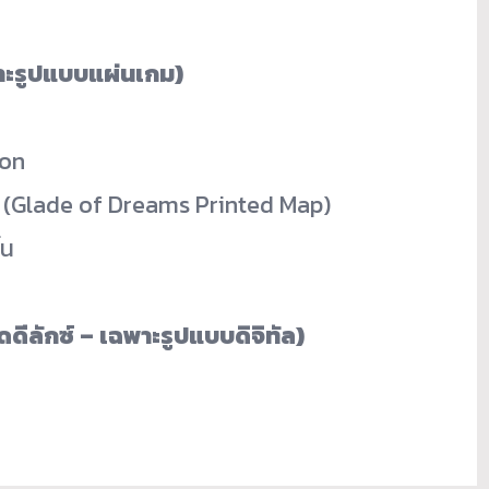
พาะรูปแบบแผ่นเกม)
ion
น (Glade of Dreams Printed Map)
้น
ดดีลักซ์ – เฉพาะรูปแบบดิจิทัล)