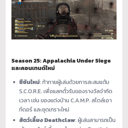
Season 25: Appalachia Under Siege
และคอนเทนต์ใหม่
ซีซันใหม่
: ท้าทายผู้เล่นด้วยการสะสมแต้ม
S.C.O.R.E. เพื่อแลกตั๋วรับของรางวัลจำกัด
เวลา เช่น ของแต่งบ้าน C.A.M.P. สไตล์เอา
ท์ดอร์ และชุดเกราะใหม่
สัตว์เลี้ยง Deathclaw
: ผู้เล่นสามารถเป็น