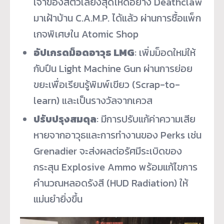
เจ้าของสัตว์เลี้ยงสุดโหดอย่าง Deathclaw
มาเฝ้าบ้าน C.A.M.P. ได้แล้ว ผ่านการซื้อแพ็ก
เกจพิเศษใน Atomic Shop
อัปเกรดม็อดอาวุธ LMG
: เพิ่มม็อดใหม่ให้
กับปืน Light Machine Gun ผ่านการย่อย
ขยะเพื่อเรียนรู้พิมพ์เขียว (Scrap-to-
learn) และเป็นรางวัลจากเควส
ปรับปรุงสมดุล
: มีการปรับแก้ค่าความเสีย
หายจากอาวุธและการทำงานของ Perks เช่น
Grenadier จะส่งผลต่อรัศมีระเบิดของ
กระสุน Explosive Ammo พร้อมแก้ไขการ
คำนวณหลอดรังสี (HUD Radiation) ให้
แม่นยำยิ่งขึ้น