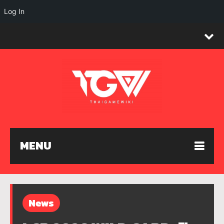
Log In
MENU
News