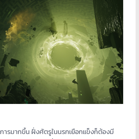
ารมากขึ้น ฝั่งศัตรูในนรกเยือกแข็งก็ต้องมี