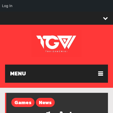
Log In
MENU
Games
News