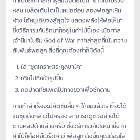
คำใบ้ของศาลเถ้าธุลีมีดังต่อไปนี้ “ยามใบไม้ร่วง
หล่น เมล็ดเติบโตเป็นหน่ออ่อน สองพ่อลูกเหิน
ห่าง ไอ้หนูเอ๋ยจงสู้สุดใจ แสดงพลังให้พ่อเห็น”
ซึ่งวิธีการแก้ปริศนาก็อยู่ในคำใบ้นี้เอง เมื่อศาล
เจ้านี้มาในธีม God of War ภาคล่าสุดที่เน้นความ
สัมพันธ์พ่อลูก สิ่งที่คุณต้องทำก็มีดังนี้
ใส่ “ชุดเกราะตระกูลซาไค”
เดินไปที่หน้ารูปปั้น
กดปาดทัชแพดไปทางขวาเพื่อชักดาบ
หากทำสำเร็จจะมีคัตซีนสั้น ๆ ให้ชมแล้วเราก็จะได้
รับชุดดังกล่าวไปครอง สามารถดูตัวอย่างได้
ตามคลิปด้านล่างครับ ซึ่งวิธีการแก้ปริศนานี้จาก
คำใบ้ก็คือคีย์เวิร์ดคำว่าพ่อลูก ดังนั้นคุณต้องใส่