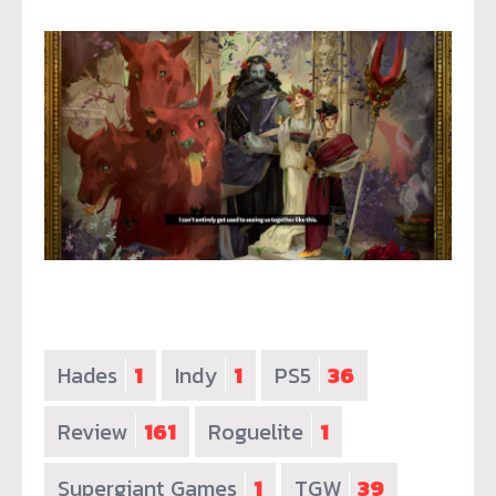
Hades
1
Indy
1
PS5
36
Review
161
Roguelite
1
Supergiant Games
1
TGW
39