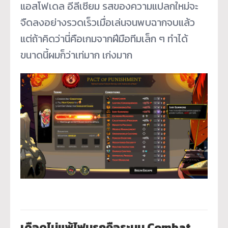
แอสโฟเดล อีลีเซียม รสของความแปลกใหม่จะ
จืดลงอย่างรวดเร็วเมื่อเล่นจนพบฉากจบแล้ว
แต่ถ้าคิดว่านี่คือเกมจากฝีมือทีมเล็ก ๆ ทำได้
ขนาดนี้ผมก็ว่าเท่มาก เก่งมาก
เดือดไม่แพ้ไฟนรกคือระบบ Combat