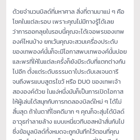
ด้วยจำนวนบิลด์ที่มหาศาล สิ่งที่ตามมาแน่ ๆ คือ
โชคในแต่ละรอบ เพราะคุณไม่มีทางรู้ได้เลย
ว่าการออกลุยในรอบนี้คุณจะได้เจอพรของเทพ
องค์ไหนบ้าง ยกเว้นคุณจะสวมเครื่องประดับ
ของเทพองค์นั้นก็จะมีโอกาสพบเทพองค์นั้นบ่อย
และพรที่ให้ในแต่ละครั้งก็ยังมีระดับที่แตกต่างกัน
ไปอีก ตั้งแต่ระดับธรรมดาไประดับเลเจนดารี
จนถึงพรแบบสูตรไขว้ หรือ DUO ของเทพเจ้า
สององค์ด้วย ในแง่หนึ่งมันก็เป็นการเปิดโอกาส
ให้ผู้เล่นได้สนุกกับการทดลองบิลด์ใหม่ ๆ ได้ไม่
สิ้นสุด ถ้าในตาที่โชคดีมาก ๆ คุณก็จะสุ่มได้บิลด์
อาวุธทำลายล้าง แบบเหนี่ยวทีบอสหน้าสั่นกันไป
ซึ่งข้อมูลบิลด์ทั้งหมดจะถูกบันทึกไว้ตอนที่คุณ