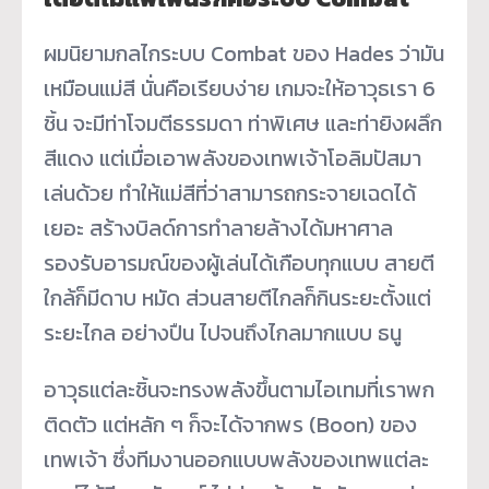
ผมนิยามกลไกระบบ Combat ของ Hades ว่ามัน
เหมือนแม่สี นั่นคือเรียบง่าย เกมจะให้อาวุธเรา 6
ชิ้น จะมีท่าโจมตีธรรมดา ท่าพิเศษ และท่ายิงผลึก
สีแดง แต่เมื่อเอาพลังของเทพเจ้าโอลิมปัสมา
เล่นด้วย ทำให้แม่สีที่ว่าสามารถกระจายเฉดได้
เยอะ สร้างบิลด์การทำลายล้างได้มหาศาล
รองรับอารมณ์ของผู้เล่นได้เกือบทุกแบบ สายตี
ใกล้ก็มีดาบ หมัด ส่วนสายตีไกลก็กินระยะตั้งแต่
ระยะไกล อย่างปืน ไปจนถึงไกลมากแบบ ธนู
อาวุธแต่ละชิ้นจะทรงพลังขึ้นตามไอเทมที่เราพก
ติดตัว แต่หลัก ๆ ก็จะได้จากพร (Boon) ของ
เทพเจ้า ซึ่งทีมงานออกแบบพลังของเทพแต่ละ