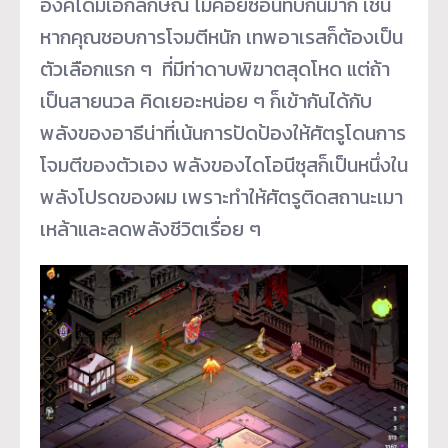
องค์ได้มีเอกลักษณ์ ไม่ค่อยซ้อนทับกันมาก เช่น
หากคุณชอบการโจมตีหนัก เทพอาเรสก็ต้องเป็น
ตัวเลือกแรก ๆ ที่มีท่าดาบพิฆาตสุดโหด แต่ถ้า
เป็นสายนวล คิดเยอะหน่อย ๆ ก็เข้ากันได้กับ
พลังของอาธีน่าที่เน้นการปัดป้องให้ศัตรูโดนการ
โจมตีของตัวเอง พลังของไดโอนีซุสก็เป็นหนึ่งใน
พลังโปรดของผม เพราะทำให้ศัตรูติดสถานะเมา
เหล้าและลดพลังชีวิตเรื่อย ๆ