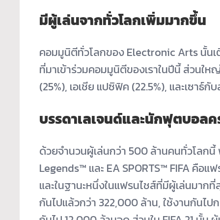
มีผู้เล่นจากทั่วโลกเพิ่มมากขึ้น
คอมมูนิตีทั่วโลกของ Electronic Arts นั้น
ที่มาเข้าร่วมคอมมูนิตีของเราในปีนี้ ส่วน
(25%), เอเชีย แปซิฟิค (22.5%), และเซาธ์กับ
บรรดาเลเจนด์และนักฟุตบอลค
ด้วยจำนวนผู้เล่นกว่า 500 ล้านคนทั่วโลกนี
Legends™ และ EA SPORTS™ FIFA คือแฟรนไ
และในฐานะหนึ่งในแฟรนไชส์ที่มีผู้เล่นมากที่ส
กันไปแล้วกว่า 322,000 ล้าน, ใช้งานกันไป
กันไป 12,000 ล้านจุด ส่วนใน FIFA 21 นั้น 