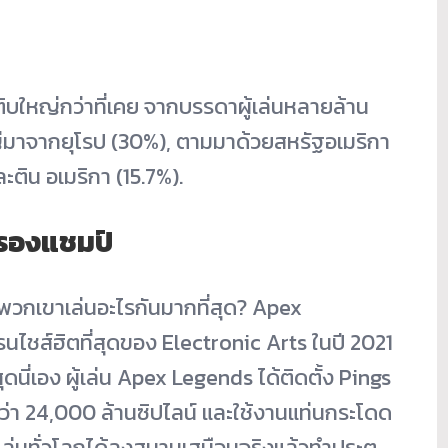
เติบใหญ่กว่าที่เคย จากบรรดาผู้เล่นหลายล้าน
ใหญ่มาจากยุโรป (30%), ตามมาด้วยสหรัฐอเมริกา
ละติน อเมริกา (15.7%).
รองแชมป์
้ พวกเขาเล่นอะไรกันมากที่สุด? Apex
ชส์ฮิตที่สุดของ Electronic Arts ในปี 2021
ุดนี่เอง ผู้เล่น Apex Legends ได้ติดตั้ง Pings
กว่า 24,000 ล้านซิปไลน์ และใช้งานแท่นกระโดด
ผู้เล่นทั่วโลกได้ลงสนามเสมือนจริงแล้วทำประตู