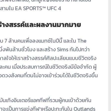
นดับสามใน EA SPORTS™ UFC 4
สร้างสรรค์และผลงานมากมาย
ือบ 7 ล้านคนเพื่อลงแมทช์ในปีนี้ และใน The
นึ่งพันล้านชั่วโมง และสร้าง Sims กันไปกว่า
ดาลใจให้เราสร้างสรรค์ศิลปะเลียนแบบชีวิตจริง
ะคน เมื่อประสบการณ์ในชีวิตจริงมีข้อจำกัด ผู้
ดวงสังคมที่ตนไม่อาจเข้าร่วมได้ในชีวิตจริงขึ้น
บันเทิงอินเตอร์แอคทีฟที่รวมผู้คนเข้าด้วยกัน
ว่าจะเป็นการแข่งกีฬาหรือปะทะกันใน Outlands