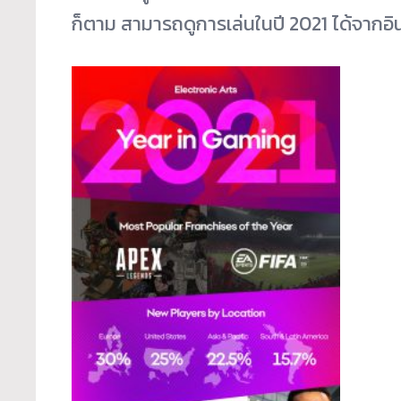
ก็ตาม สามารถดูการเล่นในปี 2021 ได้จากอ