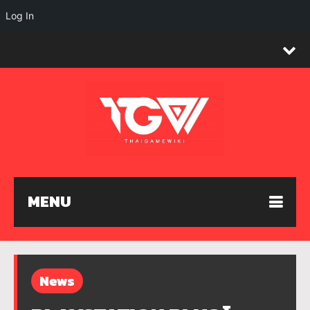
Log In
MENU
News