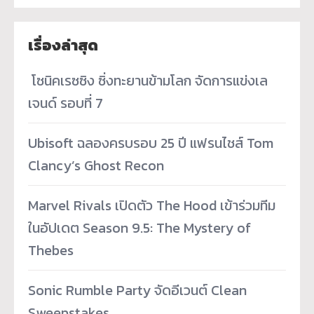
เรื่องล่าสุด
­ โซนิคเรซซิง ซิ่งทะยานข้ามโลก จัดการแข่งเล
เจนด์ รอบที่ 7
Ubisoft ฉลองครบรอบ 25 ปี แฟรนไชส์ Tom
Clancy’s Ghost Recon
Marvel Rivals เปิดตัว The Hood เข้าร่วมทีม
ในอัปเดต Season 9.5: The Mystery of
Thebes
Sonic Rumble Party จัดอีเวนต์ Clean
Sweepstakes