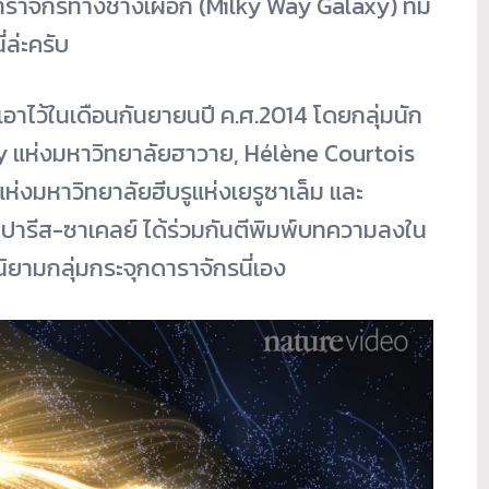
าจักรทางช้างเผือก (Milky Way Galaxy) ที่มี
่ล่ะครับ
มเอาไว้ในเดือนกันยายนปี ค.ศ.2014 โดยกลุ่มนัก
ly แห่งมหาวิทยาลัยฮาวาย, Hélène Courtois
่งมหาวิทยาลัยฮีบรูแห่งเยรูซาเล็ม และ
ารีส-ซาเคลย์ ได้ร่วมกันตีพิมพ์บทความลงใน
นิยามกลุ่มกระจุกดาราจักรนี่เอง