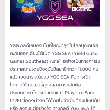
YGG กิลด์เกมคริปโตที่ใหญ่ที่สุ
ดในโลกบุกเอเชีย
ตะวันออกเฉี
ยงใต้เปิด YGG SEA (Yield Guild
Games Southeast Asia) อย่างเป็
นทางการใน
ประเทศไทยโดยปัจจุบั
นมีสมาชิกกว่า 11,000 คน
แล้ว เจตนารมณ์ของ YGG SEA คือการเปิด
โอกาสให้เกมเมอร์ทุ
กคนสามารถสัมผัส
ประสบการณ์
การเล่นเกมแนว Play-to-Earn
(P2E) ชื่อดังต่างๆ ได้โดยไม่จำเป็นต้องมีเงินต้น
หรือ ลงทุนแต่อย่างใด ทางกิลด์ YGG SEA ได้