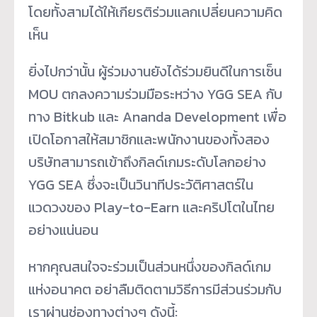
โดยทั้งสามได้ให้เกียรติร่
วมแลกเปลี่ยนความคิด
เห็น
ยิ่งไปกว่านั้น ผู้ร่วมงานยังได้ร่วมยินดี
ในการเซ็น
MOU ตกลงความร่วมมือระหว่าง YGG SEA กับ
ทาง Bitkub และ Ananda Development เพื่อ
เปิดโอกาสให้สมาชิกและพนั
กงานของทั้งสอง
บริษัทสามารถเข้
าถึงกิลด์เกมระดับโลกอย่าง
YGG SEA ซึ่งจะเป็นวินาทีประวัติศาสตร์
ใน
แวดวงของ Play-to-Earn และคริปโตในไทย
อย่างแน่นอน
หากคุณสนใจจะร่วมเป็นส่วนหนึ่
งของกิลด์เกม
แห่งอนาคต อย่าลืมติดตามวิธีการมีส่วนร่
วมกับ
เราผ่านช่องทางต่างๆ ดังนี้: