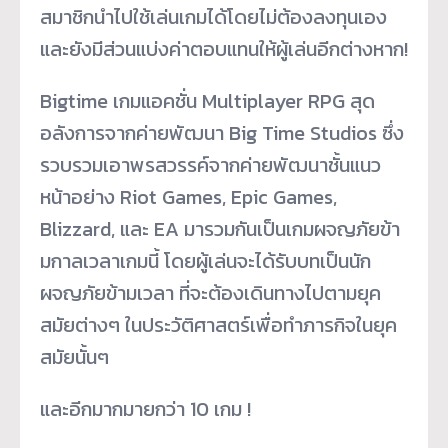
สมาชิกนำไปใช้
เล่นเกมได้โดยไม่ต้องลงทุนเอง
และยังมีส่วนแบ่งค่าตอบแทนให้ผู้
เล่นอีกต่างหาก!
Bigtime เกมแอคชั่น Multiplayer RPG สุด
อลังการจากค่ายพัฒนา Big Time Studios ซึ่ง
รวบรวมเอาพรสวรรค์จากค่ายพั
ฒนาชั้นแนว
หน้าอย่าง Riot Games, Epic Games,
Blizzard, และ EA มารวมกันเป็นเกมผจญภัยข้
า
มกาลเวลาเกมนี้ โดยผู้เล่นจะได้รับบทเป็นนั
ก
ผจญภัยข้ามเวลา ที่จะต้องเดินทางไปตามยุค
สมัยต่
างๆ ในประวัติศาสตร์เพื่อทำภารกิ
จในยุค
สมัยนั้นๆ
และอีกมากมายกว่า 10 เกม !