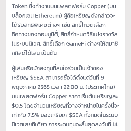
Token ซึ่งทำงานบนแพลตฟอร์ม Copper (บน
บล็อกเชน Ethereum) ผู้ถือเหรียญดังกล่าวจะ
ได้รับสิ
ทธิพิเศษต่างๆ เช่น สิทธิ์โหวตเลือก
ทิศทางของคอมมู
นิตี้, สิทธิ์กำหนดวิธีแบ่งรางวั
ล
ในระบบนิเวศ, สิทธิ์เลือก GameFi ต่างๆให้สมาชิ
กกิลด์ได้เล่น เป็นต้น
ผู้เล่นหรือนักลงทุนที่สนใจร่
วมเป็นเจ้าของ
เหรียญ $SEA สามารถซื้อได้ตั้งแต่วันที่ 9
พฤษภาคม 2565 เวลา 22:00 น. (ประเทศไทย)
บนแพลตฟอร์ม Copper ราคาเริ่มต้นเหรียญละ
$0.5 โดยจำนวนเหรียญที่วางจำหน่
ายในครั้งนี้จะ
เท่ากับ 7.5% ของเหรียญ $SEA ทั้งหมดในระบบ
นิเวศเลยทีเดียว การระดมทุนจะสิ้นสุดลงวันที่ 14