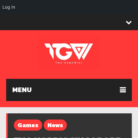
Log In
MENU
Games
News