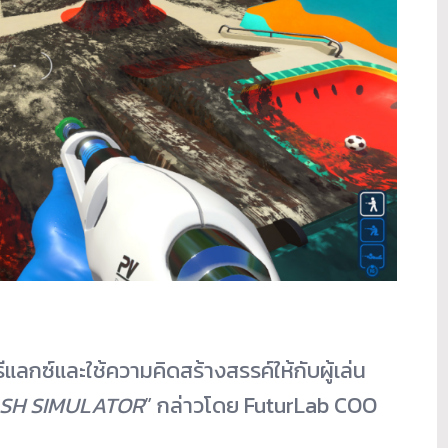
แลกซ์และใช้ความคิดสร้างสรรค์
ให้กับผู้เล่น
SH SIMULATOR
” กล่าวโดย FuturLab COO