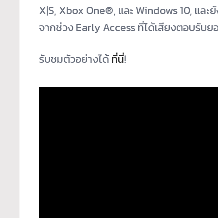
X|S, Xbox One®, และ Windows 10, และย
จากช่วง Early Access ที่ได้เสียงตอบรับยอ
รับชมตัวอย่างได้
ที่นี่
!