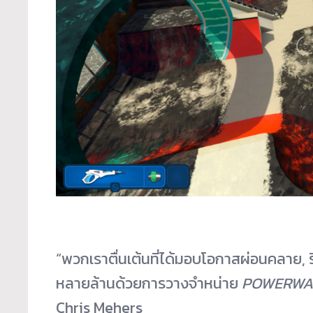
“พวกเราตื่นเต้นที่ได้
มอบโอกาสผ่อนคลาย, รี
หลายล้านด้
วยการวางจำหน่าย
POWERWA
Chris Mehers