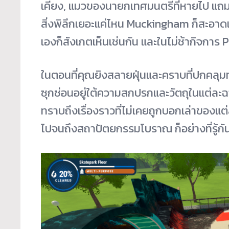
เคียง, แมวของนายกเทศมนตรีที่หายไป แถมท
สิ่งพิลึกเยอะแค่
ไหน Muckingham ก็สะอาดเนี้
เองก็สังเกตเห็นเช่นกัน และในไม่ช้ากิจการ
ในตอนที่คุณยิงสลายฝุ่
นและคราบที่ปกคลุมท
ซุกซ่
อนอยู่ใต้ความสกปรกและวัตถุ
ในแต่ละฉ
ทราบถึงเรื่องราวที่ไม่
เคยถูกบอกเล่าของแต่ล
ไปจนถึ
งสถาปัตยกรรมโบราณ ก็อย่างที่รู้กั