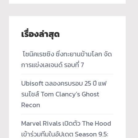
เรื่องล่าสุด
­ โซนิคเรซซิง ซิ่งทะยานข้ามโลก จัด
การแข่งเลเจนด์ รอบที่ 7
Ubisoft ฉลองครบรอบ 25 ปี แฟ
รนไชส์ Tom Clancy’s Ghost
Recon
Marvel Rivals เปิดตัว The Hood
เข้าร่วมทีมในอัปเดต Season 9.5: