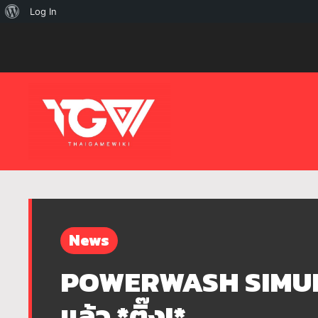
เกี่ยว
Log In
กับ
เวิร์ด
เพรส
News
POWERWASH SIMULA
แล้ว *ติ๊ง!*