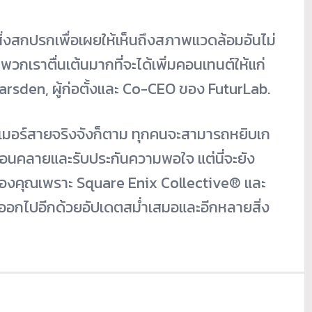
ิ่งสกปรกเพื่
อเผยให้เห็นถึงสภาพแวดล้อมอั
นไม่
พวกเราตื่นเต้นมากที่จะได้เพิ่
มคอนเทนต์ให้แก่
rsden, ผู้ก่อตั้งและ Co-CEO ของ FuturLab.
เมอร์สายจริงจังก็ตาม ทุกคนจะสามารถหยิบเก
ผ่อนคลายและรับประกั
นความพอใจ แต่นี่จะยัง
องคุ
ณเพราะ Square Enix Collective® และ
ออกไปอี
กด้วยอัปเดตสม่ำเสมอและอี
กหลายสิ่ง