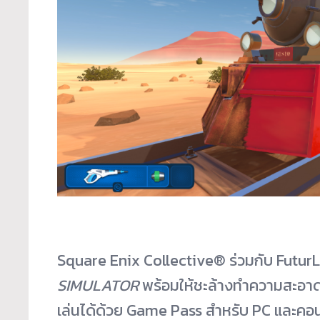
Square Enix Collective® ร่วมกับ FuturLa
SIMULATOR
พร้อมให้ชะล้างทำความสะอาด
เล่นได้ด้วย Game Pass สำหรับ PC และคอ