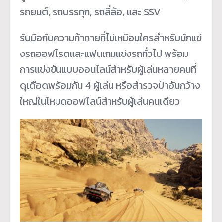
รถยนต์, รถบรรทุก, รถสี่ล้อ, และ SSV
รับมือกับความท้าทายที่ไม่เหมื
อนใครสำหรับนักแข่
งรถออฟโรดและแฟนเกมแข่งรถทั่วไป พร้อม
การแข่งขันแบบออนไลน์สำหรั
บผู้เล่นหลายคนที่
ดุเดือดพร้
อมกัน 4 ผู้เล่น หรือสำรวจป่าอันกว้าง
ใหญ่
ในโหมดออฟไลน์สำหรับผู้เล่
นคนเดียว