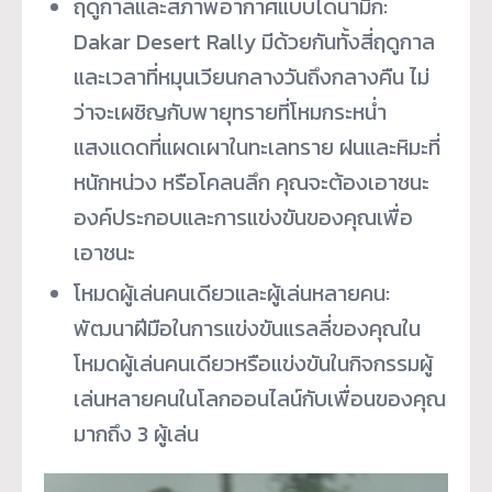
ฤดูกาลและสภาพอากาศแบบไดนามิก:
Dakar Desert Rally มีด้วยกันทั้งสี่ฤดู
กาล
และเวลาที่หมุนเวียนกลางวั
นถึงกลางคืน ไม่
ว่าจะเผชิญกับพายุทรายที่
โหมกระหน่ำ
แสงแดดที่แผดเผาในทะเลทราย ฝนและหิมะที่
หนักหน่วง หรือโคลนลึก คุณจะต้องเอาชนะ
องค์
ประกอบและการแข่งขันของคุณเพื่
อ
เอาชนะ
โหมดผู้เล่นคนเดียวและผู้เล่
นหลายคน:
พัฒนาฝีมือในการแข่งขันแรลลี่
ของคุณใน
โหมดผู้เล่นคนเดียวหรื
อแข่งขันในกิจกรรมผู้
เล่
นหลายคนในโลกออนไลน์กับเพื่
อนของคุณ
มากถึง 3 ผู้เล่น