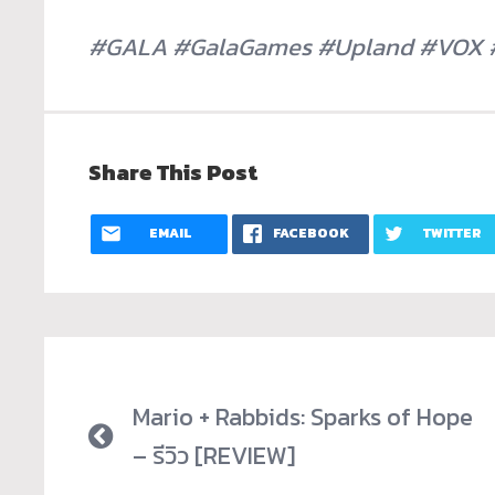
#GALA #GalaGames #Upland #VOX 
Share This Post
EMAIL
FACEBOOK
TWITTER
Mario + Rabbids: Sparks of Hope
– รีวิว [REVIEW]