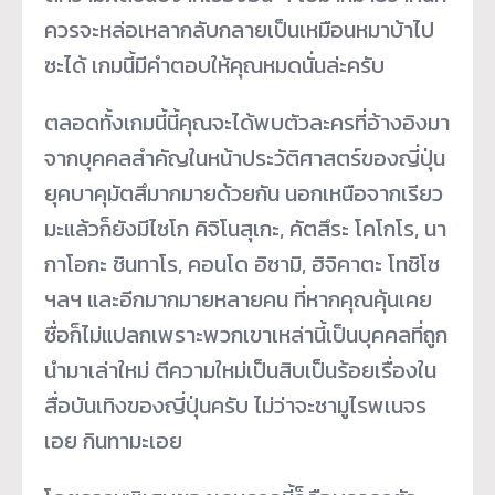
ควรจะหล่อเหลากลับกลายเป็นเหมือนหมาบ้าไป
ซะได้ เกมนี้มีคำตอบให้คุณหมดนั่นล่ะครับ
ตลอดทั้งเกมนี้นี้คุณจะได้พบตัวละครที่อ้างอิงมา
จากบุคคลสำคัญในหน้าประวัติศาสตร์ของญี่ปุ่น
ยุคบาคุมัตสึมากมายด้วยกัน นอกเหนือจากเรียว
มะแล้วก็ยังมีไซโก คิจิโนสุเกะ, คัตสึระ โคโกโร, นา
กาโอกะ ชินทาโร, คอนโด อิซามิ, ฮิจิคาตะ โทชิโซ
ฯลฯ และอีกมากมายหลายคน ที่หากคุณคุ้นเคย
ชื่อก็ไม่แปลกเพราะพวกเขาเหล่านี้เป็นบุคคลที่ถูก
นำมาเล่าใหม่ ตีความใหม่เป็นสิบเป็นร้อยเรื่องใน
สื่อบันเทิงของญี่ปุ่นครับ ไม่ว่าจะซามูไรพเนจร
เอย กินทามะเอย