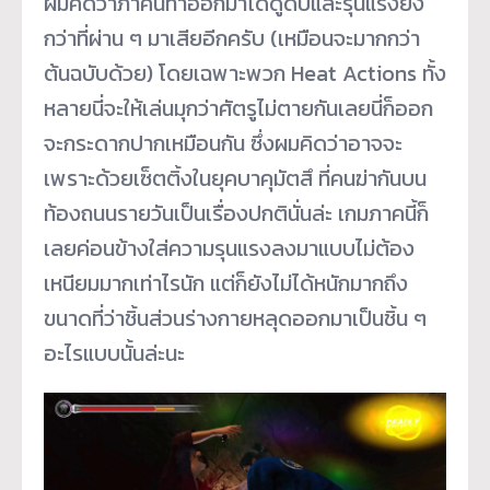
ผมคิดว่าภาคนี้ทำออกมาได้ดูดิบและรุนแรงยิ่ง
กว่าที่ผ่าน ๆ มาเสียอีกครับ (เหมือนจะมากกว่า
ต้นฉบับด้วย) โดยเฉพาะพวก Heat Actions ทั้ง
หลายนี่จะให้เล่นมุกว่าศัตรูไม่ตายกันเลยนี่ก็ออก
จะกระดากปากเหมือนกัน ซึ่งผมคิดว่าอาจจะ
เพราะด้วยเซ็ตติ้งในยุคบาคุมัตสึ ที่คนฆ่ากันบน
ท้องถนนรายวันเป็นเรื่องปกตินั่นล่ะ เกมภาคนี้ก็
เลยค่อนข้างใส่ความรุนแรงลงมาแบบไม่ต้อง
เหนียมมากเท่าไรนัก แต่ก็ยังไม่ได้หนักมากถึง
ขนาดที่ว่าชิ้นส่วนร่างกายหลุดออกมาเป็นชิ้น ๆ
อะไรแบบนั้นล่ะนะ