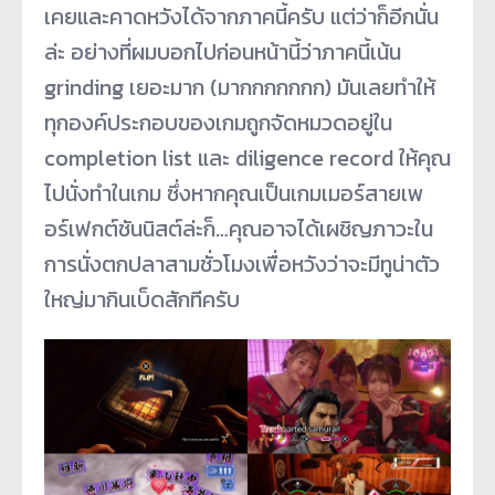
เคยและคาดหวังได้จากภาคนี้ครับ แต่ว่าก็อีกนั่น
ล่ะ อย่างที่ผมบอกไปก่อนหน้านี้ว่าภาคนี้เน้น
grinding เยอะมาก (มากกกกกกก) มันเลยทำให้
ทุกองค์ประกอบของเกมถูกจัดหมวดอยู่ใน
completion list และ diligence record ให้คุณ
ไปนั่งทำในเกม ซึ่งหากคุณเป็นเกมเมอร์สายเพ
อร์เฟกต์ชันนิสต์ล่ะก็…คุณอาจได้เผชิญภาวะใน
การนั่งตกปลาสามชั่วโมงเพื่อหวังว่าจะมีทูน่าตัว
ใหญ่มากินเบ็ดสักทีครับ