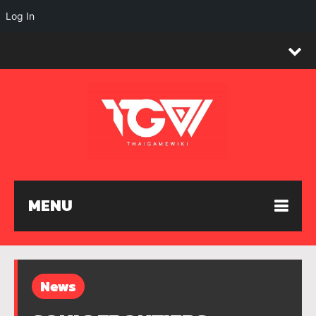
Log In
MENU
News