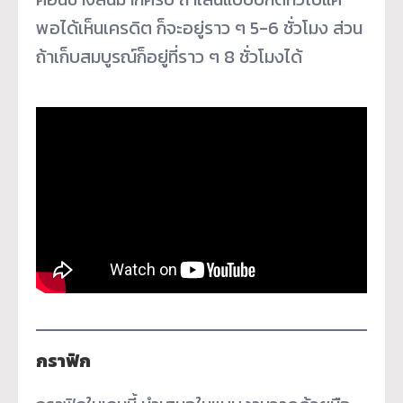
พอได้เห็นเครดิต ก็จะอยู่ราว ๆ 5-6 ชั่วโมง ส่วน
ถ้าเก็บสมบูรณ์ก็อยู่ที่ราว ๆ 8 ชั่วโมงได้
กราฟิก