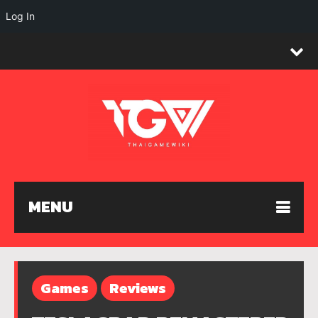
Log In
MENU
Games
Reviews