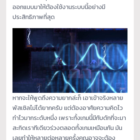
ออกแบบมาให้ต้องใช้งานระบบนี้อย่างมี
ประสิทธิภาพที่สุด
หากจะให้พูดถึงความยากล่ะก็ เอาเข้าจริงหลาย
พัสเซิลไม่ได้ยากครับ แต่ต้องอาศัยความคิดไว
ทำไวมากระดับหนึ่ง เพราะทั้งเกมนี้มีกับดักที่จะมา
สะกิดเราทีเดียวร่วงตลอดทั้งเกมเหมือนกัน มัน
เลยทำให้หลายต่อหลายครั้งคุณอาจจะต้อง