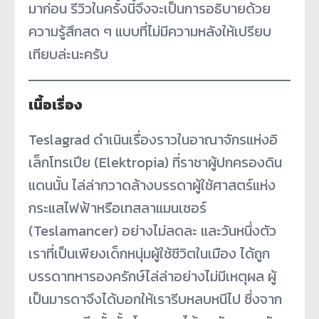
มาก่อน รีวิวในครั้งนี้จึงจะเป็นการอธิบายด้วย
ความรู้สึกสด ๆ แบบที่ไม่มีความหลังให้เปรียบ
เทียบล่ะนะครับ
เนื้อเรื่อง
Teslagrad ดำเนินเรื่องราวในอาณาจักรแห่งอิ
เล็กโทรเปีย (Elektropia) ที่ราชาผู้ปกครองดิน
แดนนั้น ไล่ล่ากวาดล้างบรรดาผู้ใช้ศาสตร์แห่ง
กระแสไฟฟ้าหรือเทสลาแมนเซอร์
(Teslamancer) อย่างไม่ลดละ และวันหนึ่งตัว
เราที่เป็นเพียงเด็กหนุ่มผู้ใช้ชีวิตในเมือง ได้ถูก
บรรดาทหารองครักษ์ไล่ล่าอย่างไม่มีเหตุผล ผู้
เป็นมารดาจึงได้บอกให้เรารีบหลบหนีไป ซึ่งจาก