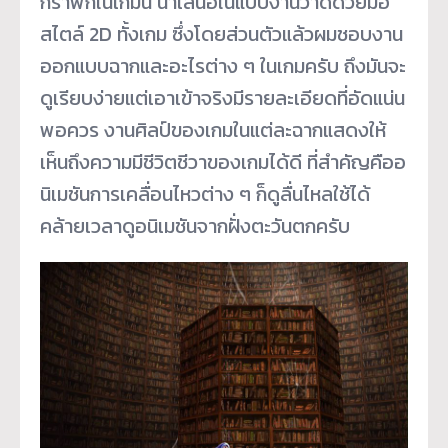
กราฟิกในเกมนี้ นำเสนอในแบบงานวาดด้วยมือ
สไตล์ 2D ทั้งเกม ซึ่งโดยส่วนตัวแล้วผมชอบงาน
ออกแบบฉากและอะไรต่าง ๆ ในเกมครับ ถึงมันจะ
ดูเรียบง่ายแต่เอาเข้าจริงมีรายละเอียดที่อัดแน่น
พอควร งานศิลป์ของเกมในแต่ละฉากแสดงให้
เห็นถึงความมีชีวิตชีวาของเกมได้ดี ที่สำคัญคืออ
นิเมชันการเคลื่อนไหวต่าง ๆ ก็ดูลื่นไหลใช้ได้
คล้ายเวลาดูอนิเมชันจากฝั่งตะวันตกครับ