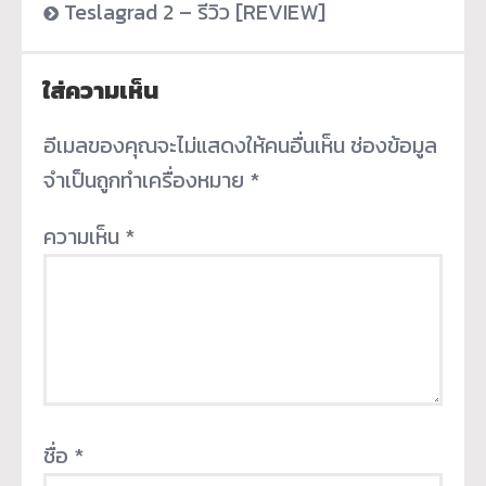
Teslagrad 2 – รีวิว [REVIEW]
ใส่ความเห็น
อีเมลของคุณจะไม่แสดงให้คนอื่นเห็น
ช่องข้อมูล
จำเป็นถูกทำเครื่องหมาย
*
ความเห็น
*
ชื่อ
*