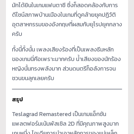
มักได้ยินในเกมแฟนตาซี ซึ่งก็สอดคล้องกับการ
ดีไซน์สภาพบ้านเมืองในเกมที่ดูคล้ายยุคปฏิวัติ
อุตสาหกรรมของอังกฤษที่ผสมกับยุโรปยุคกลาง
ครับ
ทั้งนี้ทั้งนั้น เพลงเสียงร้องที่เป็นเพลงธีมหลัก
ของเกมนี่คือเพราะมากครับ น้ำเสียงของนักร้อง
หญิงนั้นทรงพลังมาก ส่วนดนตรีก็อลังการจน
ชวนขนลุกเลยครับ
สรุป
Teslagrad Remastered เป็นเกมแอ็กชัน
แพลตฟอร์มเน้นพัสเซิล 2D ที่มีคุณภาพสูงมาก
เกมหนึ่ง ไอเดียการนำเอาหลักการของแม่เหล็ก