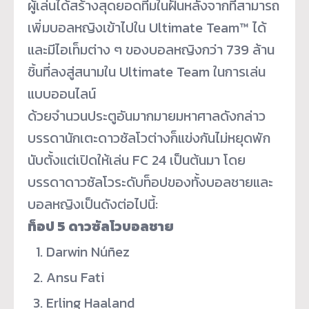
ผู้เล่นได้สร้างสุดยอดทีมในฝั
นหลังจากที่สามารถ
เพิ่มบอลหญิ
งเข้าไปใน Ultimate Team™ ได้
และมีไอเท็มต่าง ๆ ของบอลหญิงกว่า 739 ล้าน
ชิ้นที่ลงสู่สนามใน Ultimate Team ในการเล่น
แบบออนไลน์
ด้วยจำนวนประตูอั
นมากมายมหาศาลดังกล่าว
บรรดานักเตะดาวซัลโวต่างก็แข่
งกันไม่หยุดพัก
นับตั้งแต่เปิ
ดให้เล่น FC 24 เป็นต้นมา โดย
บรรดาดาวซัลโวระดับท็อปของทั้
งบอลชายและ
บอลหญิงเป็นดังต่
อไปนี้:
ท็อป 5 ดาวซัลโวบอลชาย
Darwin Núñez
Ansu Fati
Erling Haaland