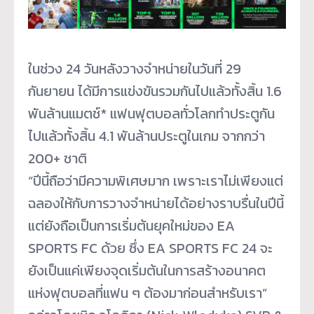
ในช่วง 24 วันหลังวางจำหน่ายในวันที่ 29
กันยายน ได้มีการแข่งขันรวมกันไปแล้วทั้
งสิ้น 1.6
พันล้านแมตช์* แฟนฟุตบอลทั่วโลกทำประตูกั
น
ไปแล้วทั้งสิ้น 4.1 พันล้านประตูในเกม จากกว่า
200+ ชาติ
“ปีนี้ถือว่ามีความพิเศษมาก เพราะเราไม่เพียงแต่
ฉลองให้กั
บการวางจำหน่ายได้อย่างราบรื่
นในปีนี้
แต่ยังถือเป็นการเริ่มต้นยุ
คใหม่ของ EA
SPORTS FC ด้วย ซึ่ง EA SPORTS FC 24 จะ
ยังเป็นแค่เพียงจุดเริ่มต้
นในการสร้างอนาคต
แห่งฟุตบอลที่
แฟน ๆ ต้องมาก่อนสำหรับเรา”