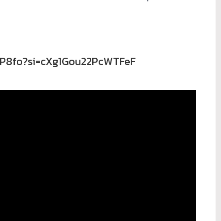
NxP8fo?si=cXg1Gou22PcWTFeF