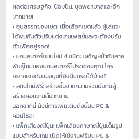
ผลต่อเศรษฐกิจ, ป้อมปืน, ชุดพยาบาลและอีก
มากมาย!
• อุปสรรคของเขต: เมื่อเลือกเขตแล้ว ผู้เล่นจะ
ได้พบกับตัวปรับแต่
งเกมเพลย์และจะต้องปรับ
ตัวเพื่
ออยู่รอด!
• มอนสเตอร์แบบใหม่ 4 ชนิด: เผชิญหน้ากับสาย
พันธุ์ใหม่
ของมอนสเตอร์โปรดของคุณ ใคร
อยากเจอกับแมงมุมที่ยิงบี
มกรดได้บ้าง?
• สกินใหม่ฟรี: สร้างขึ้นจากความร่วมมือกับผู้
สร้างคอนเทนต์มากมาย
นอกจากนี้ ยังมีการเพิ่มเติมดังนี้บน PC &
คอนโซล:
• แพ็กเสียงญี่ปุ่น: แพ็กเสียงภาษาญี่ปุ่นเต็มรู
ป
แบบสำหรับเกม เปิดให้ใช้งานฟรีบน PC &