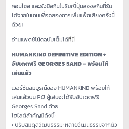
คอนโซล และยังมีสกินในธีมญี่ปุ่นสองสกิ
นที่รับ
ได้จากในเกมเพื่
อฉลองการเพิ่มแพ็กเสียงครั้งนี้
ด้วย!
อ่านแพตช์โน้ตฉบับเต็มได้
ที่นี่
HUMANKIND DEFINITIVE EDITION +
อัปเดตฟรี GEORGES SAND – พร้อมให้
เล่นแล้ว
เวอร์ชันสมบูรณ์ของ HUMANKIND พร้อมให้
เล่นแล้วบน PC! ผู้เล่นจะได้รับอัปเดตฟรี
Georges Sand ด้วย
ไฮไลต์สำคัญมีดังนี้:
• ปรับสมดุลวัฒนธรรม: หลายวัฒนธรรมจากตัว