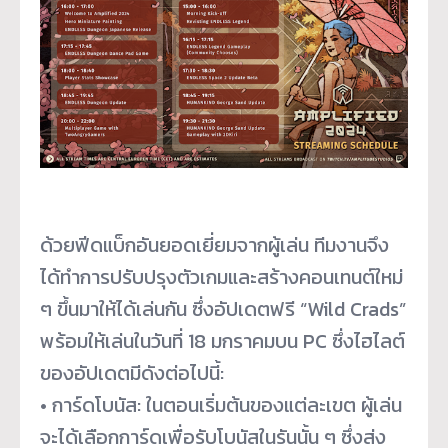
ด้วยฟีดแบ็กอันยอดเยี่ยมจากผู้
เล่น ทีมงานจึง
ได้ทำการปรับปรุงตั
วเกมและสร้างคอนเทนต์ใหม่
ๆ ขึ้นมาให้ได้เล่นกัน ซึ่งอัปเดตฟรี “Wild Crads”
พร้อมให้เล่นในวันที่ 18 มกราคมบน PC ซึ่งไฮไลต์
ของอัปเดตมีดังต่
อไปนี้:
• การ์ดโบนัส: ในตอนเริ่มต้นของแต่ละเขต ผู้เล่น
จะได้เลือกการ์ดเพื่อรั
บโบนัสในรันนั้น ๆ ซึ่งส่ง