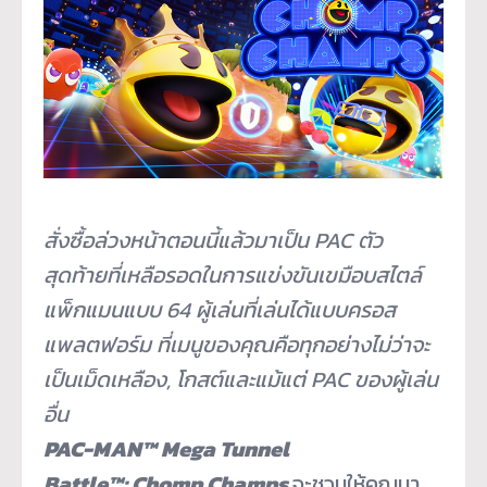
สั่งซื้อล่วงหน้าตอนนี้แล้
วมาเป็น PAC ตัว
สุดท้ายที่เหลือรอดในการแข่
งขันเขมือบสไตล์
แพ็กแมนแบบ 64 ผู้เล่นที่เล่นได้
แบบครอส
แพลตฟอร์ม ที่เมนูของคุณคือทุกอย่างไม่ว่
าจะ
เป็นเม็ดเหลือง, โกสต์และแม้แต่ PAC ของผู้เล่น
อื่น
PAC-MAN™
Mega Tunnel
Battle
™:
Chomp Champs
จะชวนให้คุณมา