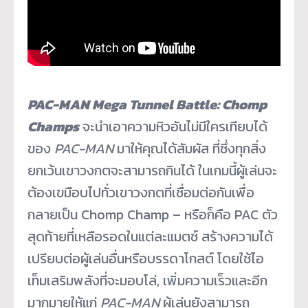
PAC-MAN Mega Tunnel Battle: Chomp
Champs
จะนำเอาความหิวอันไม่มีใครเที
ยบได้
ของ
PAC-MAN
มาให้คุณได้สัมผัส ที่ซึ่งทุกสิ่ง
ยกเว้
นเขาวงกตจะสามารถกินได้ ในเกมนี้ผู้เล่นจะ
ต้องเขมื
อบไปทั่วเขาวงกตที่เชื่อมต่อกั
นเพื่อ
กลายเป็น Chomp Champ – หรือก็คือ PAC ตัว
สุดท้ายที่เหลือรอดในแต่
ละแมตช์ สร้างความได้
เปรียบต่อผู้เล่นอื่
นหรือบรรดาโกสต์ โดยใช้ไอ
เท็มเสริมพลังที่
จะมอบโล่, เพิ่มความเร็วและอีก
มากมายให้
แก่
PAC-MAN
ผู้เล่นยังสามารถ