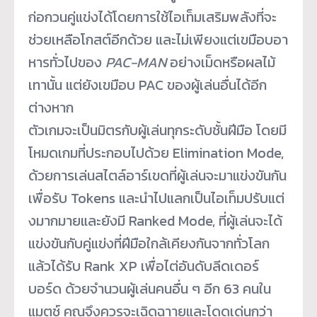
ก่อกวนคู่แข่
งได้โดยการใช้ไอเท็มเสริมพลังที่
จะ
ช่วยเหลือโกสต์อีกด้วย และไม่เพียงแต่เขมือบอา
หารทั่
วไปของ
PAC-MAN
อย่างเม็ดหรือผลไม้
เทานั้น แต่ยังเขมือบ PAC ของผู้เล่นอื่นได้อีก
ต่างหาก
ตัวเกมจะเป็นมิตรกับผู้เล่นทุ
กระดับชั้นฝีมือ โดยมี
โหมดเกมที่ประกอบไปด้วย Elimination Mode,
ด้วยการเล่นสไตล์อาร์เขดที่ผู้
เล่นจะมาแข่งขันกัน
เพื่อรับ Tokens และนำไปแลกเป็นไอเท็มปรับแต่
งมากมายและยังมี Ranked Mode, ที่ผู้เล่นจะได้
แข่งขันกับคู่
แข่งที่ฝีมือใกล้เคียงกันจากทั่
วโลก
แล้วได้รับ Rank XP เพื่อไต่อันดับลีดเดอร์
บอร์ด ด้วยจำนวนผู้เล่นคนอื่น ๆ อีก 63 คนใน
แมตช์ คุณจึงควรจะเฉิดฉาายและโดดเด่
นกว่า