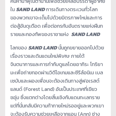
ค้นหาน้ำพุในตำนานเพื่
อช่วยเหลือบรรดาผู้อาศัย
ใน
SAND LAND
การเดินทางตระเวนทั่
วโลก
ของพวกเขาจะเต็มไปด้วยมิ
ตรภาพใหม่และการ
ต่อสู้อันดุเดื
อด เพื่อต่อกรกับอันตรายแห่งผื
นท
รายและกองทัพของราชาแห่ง
SAND LAND
โลกของ
SAND LAND
นั้นถูกขยายออกไปด้วย
เรื่
องราวและดินแดนใหม่พิเศษ ภายใต้
จินตนาการและการกำกับดู
แลโดยอากิระ โทริยา
มะเพื่อถ่ายทอดผ่านวิดี
โอเกมและซีรีส์อนิเม เบล
เซบับและผองเพื่อนจะต้องเดิ
นทางสู่ฟอเรสต์
แลนด์ (Forest Land) อันเป็นประเทศที่เขียว
ชอุ่ม ซึ่งแตกต่างโดยสิ้นเชิงกั
บแดนทะเลทราย
แต่ที่นั่นกลับมีความท้าทายใหม่
รออยู่และพวกเขา
จะต้องรับความช่
วยเหลือจากแอน (Ann) ช่าง