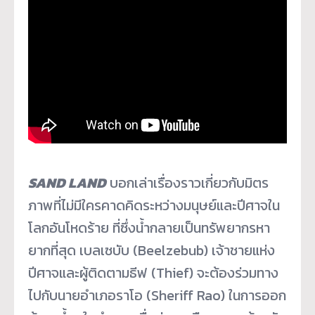
SAND LAND
บอกเล่าเรื่องราวเกี่ยวกับมิ
ตร
ภาพที่ไม่มีใครคาดคิดระหว่
างมนุษย์และปีศาจใน
โลกอันโหดร้
าย ที่ซึ่งน้ำกลายเป็นทรั
พยากรหา
ยากที่สุด เบลเซบับ (Beelzebub) เจ้าชายแห่ง
ปีศาจและผู้ติดตามธี
ฟ (Thief) จะต้องร่วมทาง
ไปกับนายอำเภอราโอ (Sheriff Rao) ในการออก