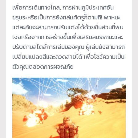
เพื่อการเดินทางไกล, การผ่านภูมิประเทศอัน
ขรุขระหรื
อเป็นการยิงถล่มศัตรูก็ตามที! พาหนะ
แต่ละคันจะสามารถปรับแต่
งได้ด้วยชิ้นส่วนที่พบ
เจอหรื
อจากการสร้างขึ้นเพื่อเสริ
มสมรรถนะและ
ปรับตามสไตล์การเล่
นของคุณ ผู้เล่นยังสามารถ
เปลี่ยนแปลงสี
และลวดลายได้ เพื่อโชว์ความเป็น
ตัวคุ
ณตลอดการผจญภัย