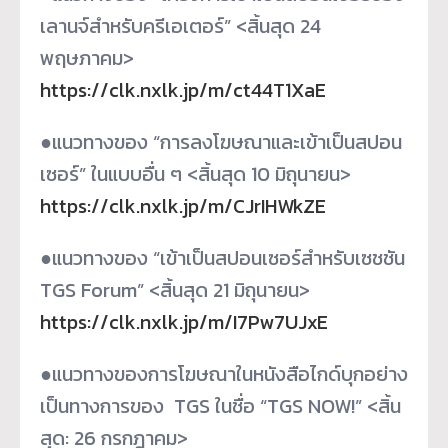
เลานจ์สำหรับครีเอเตอร์” <สิ้นสุด 24
พฤษภาคม>
https://clk.nxlk.jp/m/
ct44T1XaE
●แนวทางของ “การลงโฆษณาและเข้าเป็
นสปอน
เซอร์” ในแบบอื่น ๆ <สิ้นสุด 10 มิถุนายน>
https://clk.nxlk.jp/m/
CJrIHWkZE
●แนวทางของ “เข้าเป็นสปอนเซอร์สำหรับเซชชัน
TGS Forum” <สิ้นสุด 21 มิถุนายน>
https://clk.nxlk.jp/m/
I7Pw7UJxE
●แนวทางของการโฆษณาในหนังสื
อไกด์บุกอย่าง
เป็นทางการของ TGS ในชื่อ “TGS NOW!” <สิ้น
สุด: 26 กรกฎาคม>