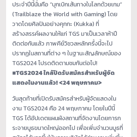
ประจำปีนี้นั่นคือ “บุกเบิกเส้นทางในโลกด้วยเกม”
(Trailblaze the World with Gaming) โดย
วาดโดยศิลปินอย่างคุกกะ (Kukka) ที่
สร้างสรรค์ผลงานให้แก่ TGS มาเป็นเวลาห้าปี
ติดต่อกันแล้ว ภาพคีย์วิชวลหลักครั้งนี้
จะไป
ปรากฏในสถานที่ต่าง ๆ ในฐานะสัญลักษณ์ของ
TGS2024 โปรดติดตามชมกันต่อไป!
■TGS2024 ใกล้ปิดรับสมัครสำหรับผู้จั
ด
แสดงในงานแล้ว! <24 พฤษภาคม>
วันสุดท้ายที่เปิดรับสมัครสำหรั
บผู้จัดแสดงใน
งาน TGS2024 คือ 24 พฤษภาคม โดยในปีนี้
TGS ได้อัปเดตแผนผังสถานที่จั
ดงานโดยการก
ระจายบูธขนาดใหญ่
ออกไป เพื่อเพิ่มจำนวนบูธที่