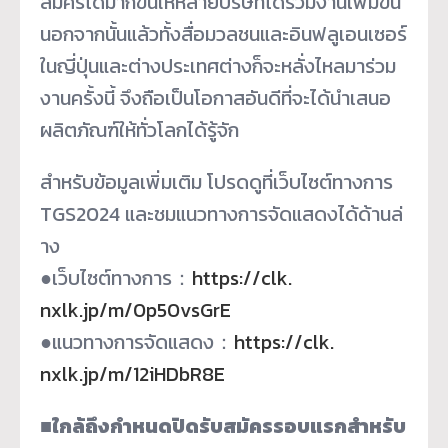
สมัครได้
มากขึ้นให้หลายบริษัทได้ร่
วมงานเพิ่มขึ้น
นอกจากนั้นแล้วทั้งสื่
อมวลชนและอินฟลูเอนเซอร์
ในญี่ปุ่
นและต่างประเทศต่างก็จะหลั่
งไหลมาร่วม
งานครั้งนี้ จึงถือเป็นโอกาสอันดีที่จะได้
นำเสนอ
ผลิตภัณฑ์ให้ทั่วโลกได้รู้
จัก
สำหรับข้อมูลเพิ่มเติม โปรดดูที่เว็บไซต์ทางการ
TGS2024 และชมแนวทางการจัดแสดงได้ด้านล่
าง
●เว็บไซต์ทางการ：
https://clk.
nxlk.jp/m/0p50vsGrE
●แนวทางการจัดแสดง：
https://clk.
nxlk.jp/m/12iHDbR8E
■ใกล้ถึงกำหนดปิดรับสมั
ครรอบแรกสำหรับ