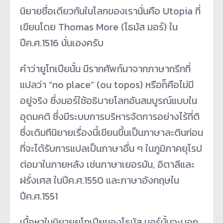
นิยายชื่อเดียวกันในโลกของเรานั่นคือ Utopia ที่
เขียนโดย Thomas More (โธมัส มอร์) ใน
ปีค.ศ.1516 นั่นเองครับ
คำว่ายูโทเปียนั้น มีรากศัพท์มาจากภาษากรีกที่
แปลว่า “no place” (ou topos) หรือก็คือไม่มี
อยู่จริง ซึ่งมอร์ใช้อธิบายโลกอันสมบูรณ์แบบใน
อุดมคติ ซึ่งมีระบบการบริหารจัดการอย่างไร้ที่ติ
ซึ่งเดิมทีนิยายเรื่องนี้เขียนขึ้นเป็นภาษาละตินก่อน
ที่จะได้รับการแปลเป็นภาษาอื่น ๆ ในภูมิภาคยุโรป
ต่อมาในภายหลัง เช่นภาษาเยอรมัน, อิตาลีและ
ฝรั่งเศส ในปีค.ศ.1550 และภาษาอังกฤษใน
ปีค.ศ.1551
เนื้อหาในนิยายยูโทเปียของโธมัส มอร์นั้นจะบอก