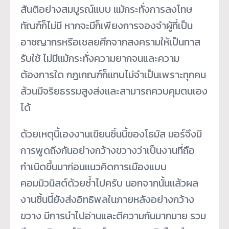
สันติอย่างสมบูรณ์แบบ แม้กระทั่งการลงโทษ
ทัณฑ์ก็ไม่มี หากจะมีก็เพียงการจองจำผู้ที่เป็น
อาชญากรหรือเชลยศึกจากสงครามให้เป็นทาส
รับใช้ ไม่มีแม้กระทั่งความยากจนและความ
ต้องการใด กฎเกณฑ์ก็แทบไม่จำเป็นเพราะทุกคน
ล้วนมีจริยธรรมสูงส่งและสามารถควบคุมตนเอง
ได้
ด้วยเหตุนี้เองงานเขียนชิ้นนี้ของโธมัส มอร์จึงมี
การพูดถึงกันอย่างกว้างขวางว่าเป็นงานที่ถือ
กำเนิดขึ้นมาก่อนแนวคิดการเมืองแบบ
คอมมิวนิสต์ด้วยซ้ำไปครับ นอกจากนั้นแล้วผล
งานชิ้นนี้ยังส่งอิทธิพลในภายหลังอย่างกว้าง
ขวาง มีการนำไปอ่านและตีความกันมากมาย รวม