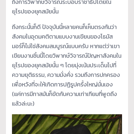
ถึงการวิพากษ์วิจารณ์ระบอบราชาธิปไตยใน
ยุโรปของยุคสมัยนั้น
ถึงกระนั้นก็ดี ปัจจุบันนี้หลายคนก็เห็นตรงกันว่า
สังคมในอุดมคติตามแบบงานเขียนของโธมัส
มอร์ก็ไม่ใช่สังคมสมบูรณ์แบบครับ หากแต่ว่าเขา
เขียนงานชิ้นนี้โดยวิพากษ์วิจารณ์ปัญหาสังคมใน
ยุโรปของยุคสมัยนั้น ๆ โดยมุ่งเน้นประเด็นไปที่
ความยุติธรรม, ความมั่งคั่ง รวมถึงการปกครอง
เพื่อหวังที่จะให้เกิดการปฏิรูปครั้งใหญ่นั่นเอง
(แค่การมีทาสมันก็ขัดกับความเท่าเทียมที่พูดถึง
แล้วล่ะนะ)