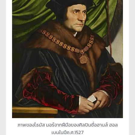
ภาพของโธมัส มอร์จากฝีมือของศิลปินชื่อฮานส์ ฮอล
เบนในปีค.ศ.1527