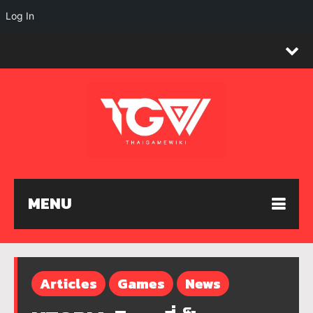
Log In
MENU
Articles
Games
News