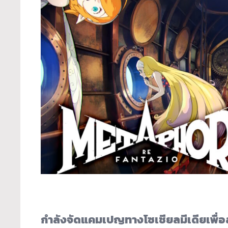
กำลังจัดแคมเปญทางโซเชียลมีเดียเพื่อลุ