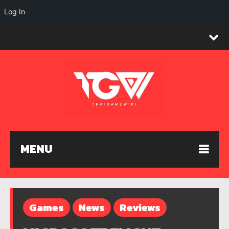
Log In
MENU
Games
News
Reviews