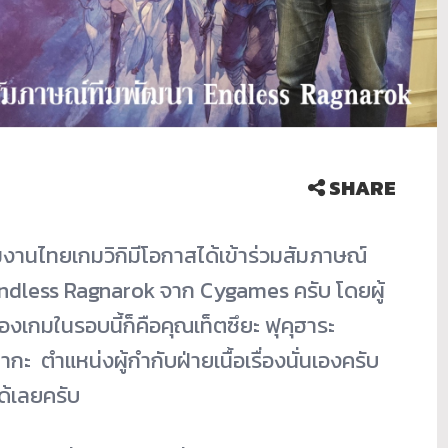
SHARE
 ทีมงานไทยเกมวิกิมีโอกาสได้เข้าร่วมสัมภาษณ์
Endless Ragnarok จาก Cygames ครับ โดยผู้
องเกมในรอบนี้ก็คือคุณเท็ตซึยะ ฟุคุฮาระ
กะ ตำแหน่งผู้กำกับฝ่ายเนื้อเรื่องนั่นเองครับ
ด้เลยครับ