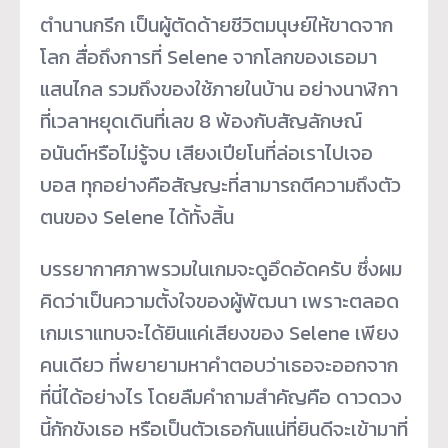
ตำนานกรีก เป็นผู้ตัดด้ายชีวิตมนุษย์ให้ขาดจาก
โลก สื่อถึงการที่ Selene จากโลกของเธอมา
แสนไกล รวมถึงของใช้ภายในบ้าน อย่างนาฬิกา
ที่เวลาหยุดเดินที่เลข 8 พ้องกับสัญลักษณ์
อนันต์หรือไม่รู้จบ เสียงเปียโนที่ล่อเราไปเจอ
บอส ทุกอย่างคือสัญญะที่สามารถตีความถึงตัว
ตนของ Selene ได้ทั้งสิ้น
บรรยากาศภาพรวมในเกมจะดูอึดอัดครับ ซึ่งผม
คิดว่าเป็นความตั้งใจของผู้พัฒนา เพราะตลอด
เกมเราแทบจะได้ยินแค่เสียงของ Selene เพียง
คนเดียว ที่พยายามหาคำตอบว่าเธอจะออกจาก
ที่นี่ได้อย่างไร โดยลืมคำถามสำคัญคือ ดาวดวง
นี้กักขังเธอ หรือเป็นตัวเธอกันแน่ที่ยินดีจะเข้ามาที่