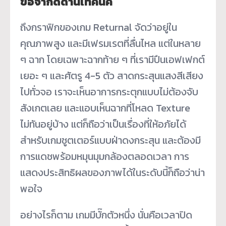
ข้อจำกัดด้านเทคนิค
ถึงกราฟิกของเกม Returnal จัดว่าอยู่ใน
คุณภาพสูง และมีเฟรมเรตที่ลื่นไหล แต่ในหลาย
ๆ ฉาก โดยเฉพาะฉากท้าย ๆ ที่เรามีปืนเอฟเฟกต์
เยอะ ๆ และศัตรู 4-5 ตัว สาดกระสุนแสงสีเสียง
ไปทั่วจอ เราจะเห็นอาการกระตุกแบบไม่ต้องจับ
สังเกตเลย และแอบเห็นฉากที่โหลด Texture
ไม่ทันอยู่บ้าง แต่ก็ถือว่าเป็นเรื่องที่ให้อภัยได้
สำหรับเกมชูตเตอร์แบบฝ่าดงกระสุน และต้องมี
การแดชพร้อมหมุนมุมกล้องตลอดเวลา การ
แสดงประสิทธิผลของภาพได้ในระดับนี้ก็ถือว่าน่า
พอใจ
อย่างไรก็ตาม เกมมีบั๊กตัวหนึ่ง นั่นคือเวลาปิด