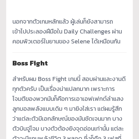
นอกจากตัวเกมหลักแล้ว ผู้เล่นก็ยังสามารถ
เข้าไปประลองฝีมือใน Daily Challenges ผ่าน
คอมพิวเตอร์ในยานของ Selene ได้เหมือนกัน
Boss Fight
สำหรับผม Boss Fight เกมนี้ สอบผ่านและงานดี
ทุกตัวครับ เป็นเรื่องน่าแปลกมาก เพราะการ
โจมตีของพวกมันก็คือการเอาเอฟเฟกต์ลำแสง
ลูกบอลพลังแบบเดิม ๆ มายิงใส่เรา แต่ผมรู้สึก
ว่าแต่ละตัวมีเอกลักษณ์ของมันชัดเจนมาก บาง
ตัวบินจู่โจม บางตัวต้องยิงจุดอ่อนเท่านั้น แต่ละ
ตัวจะมีแถบพลังชีวิต 3 หลอด ซึ่งก็คือ 3 เฟสที่