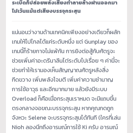
ระเบิดก็ปล่อยพลังเสียงทำลายล้างผ่านออกมา
ไม่เว้นแม้แต่เสียงบรรจุกระสุน
แน่นอนว่างานด้านเทคนิคเพียงอย่างเดียวก็ผลัก
เกมให้ไปไกลได้แค่ระดับหนึ่ง แต่ Gunplay ของ
เกมนี้ก็ร้ายกาจไม่แพ้กัน การยิงต่อสู้กับศัตรูจะ
ช่วยเพิ่มค่าอะดรีนาลีนไต่ระดับไปเรื่อย ๆ ค่านี้จะ
ช่วยทำให้เรามองเห็นสัญญาณศัตรูหลังสิ่ง
กีดขวาง เพิ่มพลังโจมตี เพิ่มค่าความชำนาญ
การใช้อาวุธ และอีกมากมาย แล้วยังมีระบบ
Overload ก็คือเมื่อกระสุนเราหมด จะมีแถบขึ้น
ตรงกลางจอขณะบรรจุกระสุน หากคุณกดถูก
จังหวะ Selene จะบรรจุกระสุนได้ทันที (ใครที่เล่น
Nioh ลองนึกถึงอารมณ์การใช้ Ki ครับ อารมณ์