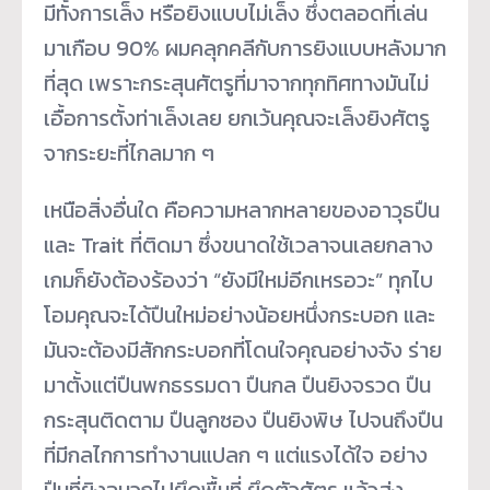
มีทั้งการเล็ง หรือยิงแบบไม่เล็ง ซึ่งตลอดที่เล่น
มาเกือบ 90% ผมคลุกคลีกับการยิงแบบหลังมาก
ที่สุด เพราะกระสุนศัตรูที่มาจากทุกทิศทางมันไม่
เอื้อการตั้งท่าเล็งเลย ยกเว้นคุณจะเล็งยิงศัตรู
จากระยะที่ไกลมาก ๆ
เหนือสิ่งอื่นใด คือความหลากหลายของอาวุธปืน
และ Trait ที่ติดมา ซึ่งขนาดใช้เวลาจนเลยกลาง
เกมก็ยังต้องร้องว่า “ยังมีใหม่อีกเหรอวะ” ทุกไบ
โอมคุณจะได้ปืนใหม่อย่างน้อยหนึ่งกระบอก และ
มันจะต้องมีสักกระบอกที่โดนใจคุณอย่างจัง ร่าย
มาตั้งแต่ปืนพกธรรมดา ปืนกล ปืนยิงจรวด ปืน
กระสุนติดตาม ปืนลูกซอง ปืนยิงพิษ ไปจนถึงปืน
ที่มีกลไกการทำงานแปลก ๆ แต่แรงได้ใจ อย่าง
ปืนที่ยิงฉมวกไปยึดพื้นที่ ยึดตัวศัตรู แล้วส่ง