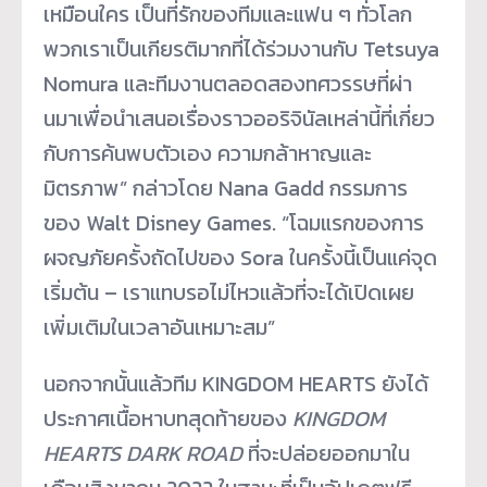
เหมือนใคร เป็นที่รักของทีมและแฟน ๆ ทั่วโลก
พวกเราเป็นเกียรติมากที่ได้ร่
วมงานกับ Tetsuya
Nomura และทีมงานตลอดสองทศวรรษที่ผ่
า
นมาเพื่อนำเสนอเรื่องราวออริจิ
นัลเหล่านี้ที่เกี่ยว
กับการค้
นพบตัวเอง ความกล้าหาญและ
มิตรภาพ” กล่าวโดย Nana Gadd กรรมการ
ของ Walt Disney Games. “โฉมแรกของการ
ผจญภัยครั้งถั
ดไปของ Sora ในครั้งนี้เป็นแค่จุด
เริ่มต้น – เราแทบรอไม่ไหวแล้วที่จะได้เปิ
ดเผย
เพิ่มเติมในเวลาอันเหมาะสม”
นอกจากนั้นแล้วทีม KINGDOM HEARTS ยังได้
ประกาศเนื้อหาบทสุดท้
ายของ
KINGDOM
HEARTS DARK ROAD
ที่จะปล่อยออกมาใน