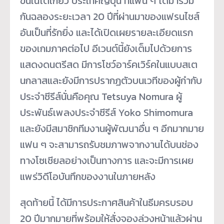
ขึ้นในโตเกียว ประเทศญี่ปุ่น ที่แฟน ๆ ได้มาร่วม
กันฉลองระยะเวลา 20 ปีที่ผ่านมาของแฟรนไชส์
อันเป็
นที่รักยิ่ง และได้เปิดเผยรายละเอี
ยดแรก
ของเกมภาคต่อไป อีเวนต์นี้ยังเต็มไปด้
วยการ
แสดงดนตรีสด มีการโชว์อาร์คเวิร์
คในแบบสเต
นกลาสและยังมี
การปรากฏตัวบนเวทีของผู้กำกั
บ
ประจำซีรีส์นั่นคือคุณ Tetsuya Nomura ผู้
ประพันธ์เพลงประจำซีรีส์ Yoko Shimomura
และยังมีสมาชิกทีมงานผู้พัฒนาอื่
น ๆ อีกมากมาย
แฟน ๆ จะสามารถรับชมภาพจากงานได้บนช่
อง
ทางโซเชียลอย่างเป็นทางการ และจะมีการเผย
แพร่วิดีโอบันทึ
กของงานในภายหลัง
สุดท้ายนี้ ได้มีการประกาศสินค้าในธี
มครบรอบ
20 ปีมากมายที่พร้อมให้สั่งจองล่
วงหน้าแล้วผ่าน