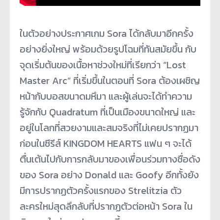
ในตัวอย่างประกาศเกม Sora ได้กลับมาอีกครั้ง
อย่างยิ่งใหญ่ พร้อมด้วยรูปโฉมที่ทันสมัยขึ้น กับ
จุดเริ่มต้นของเนื้อหาช่
วงใหม่ที่เรียกว่า “Lost
Master Arc” ที่เริ่มขึ้นในตอนที่ Sora ต้องเผชิญ
หน้ากับบอสขนาดมหึมา และผู้เล่นจะได้ทำความ
รู้จักกับ Quadratum ที่เป็นเมืองขนาดใหญ่ และ
อยู่ในโลกที่สวยงามและสมจริ
งที่ไม่เคยปรากฏมา
ก่อนในซีรีส์ KINGDOM HEARTS แฟน ๆ จะได้
ตื่นเต้นไปกับการกลั
บมาของเพื่อนร่วมทางชื่อดัง
ของ Sora อย่าง Donald และ Goofy อีกทั้งยัง
มีการปรากฏตัวครั้
งแรกของ Strelitzia ตัว
ละครใหม่สุดลึกลับที่ปรากฏตั
วต่อหน้า Sora ใน