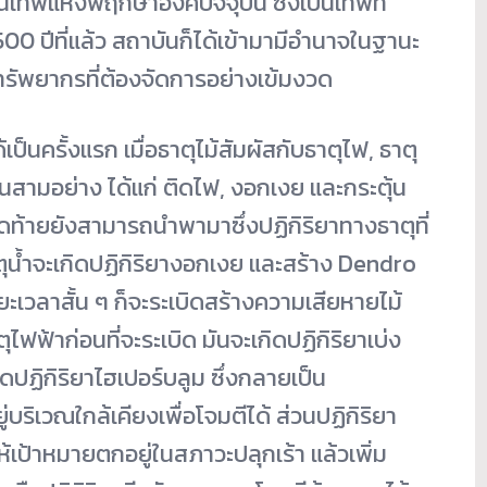
ป็นเทพแห่งพฤกษาองค์ปัจจุบัน ซึ่งเป็นเทพที่
อ 500 ปีที่แล้ว สถาบันก็ได้เข้ามามีอำนาจในฐานะ
นทรัพยากรที่ต้องจัดการอย่างเข้มงวด
ป็นครั้งแรก เมื่อธาตุไม้สัมผัสกับธาตุไฟ, ธาตุ
านสามอย่าง ได้แก่ ติดไฟ, งอกเงย และกระตุ้น
ดท้ายยังสามารถนำพามาซึ่งปฏิกิริยาทางธาตุที่
ธาตุน้ำจะเกิดปฏิกิริยางอกเงย และสร้าง Dendro
ยะเวลาสั้น ๆ ก็จะระเบิดสร้างความเสียหายไม้
ฟฟ้าก่อนที่จะระเบิด มันจะเกิดปฏิกิริยาเบ่ง
ดปฏิกิริยาไฮเปอร์บลูม ซึ่งกลายเป็น
่บริเวณใกล้เคียงเพื่อโจมตีได้ ส่วนปฏิกิริยา
ห้เป้าหมายตกอยู่ในสภาวะปลุกเร้า แล้วเพิ่ม