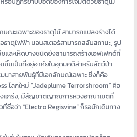
หรือปฏิกิริยาบีบอัดของการโจมตีด้วยธาตุไม้
ีลักษณะเฉพาะของธาตุไม้ สามารถแปลงร่างได้
หรือธาตุไฟฟ้า มอนสเตอร์สามารถสลับสถานะ, รูป
ืชและเห็ดบางชนิดยังสามารถสร้างเอฟเฟกต์ที่
นชื้นเป็นที่อยู่อาศัยในอุดมคติสำหรับสัตว์ป่า
สายพันธุ์ที่มีเอกลักษณ์เฉพาะ ซึ่งก็คือ
oss โลกใหม่ “Jadeplume Terrorshroom” คือ
่แข็งแกร่ง, มีสัญชาตญาณการหวงอาณาเขตที่
ที่ชื่อว่า “Electro Regisvine” ก็รอนักเดินทาง