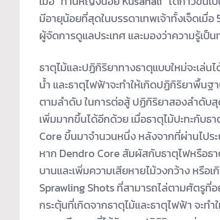
เมื่อ “ท่านหญิงน้อย Kusanali” ได้ก้าวขึ้นเ
มีอายุน้อยที่สุดในบรรดาเทพเจ้าทั้งเจ็ดเมื่
ผู้จัดการดูแลประเทศ และมองว่าความรู้เป็
ธาตุไม้และปฏิกิริยาทางธาตุแบบใหม่จะเล่นได้เ
น้ำ และธาตุไฟฟ้าจะทำให้เกิดปฏิกิริยาพื้นฐ
ตามลำดับ ในการต่อสู้ ปฏิกิริยาสองลำดับสุ
เพิ่มมากขึ้นได้อีกด้วย เมื่อธาตุไม้ปะทะกับ
Core ขึ้นมาจำนวนหนึ่ง หลังจากที่ผ่านไประ
หาก Dendro Core สัมผัสกับธาตุไฟหรือธาตุไ
บานและเพิ่มความเสียหายไม้วงกว้าง หรือเกิ
Sprawling Shots ที่สามารถไล่ตามศัตรูที่อยู
กระตุ้นที่เกิดจากธาตุไม้และธาตุไฟฟ้า จะทำใ