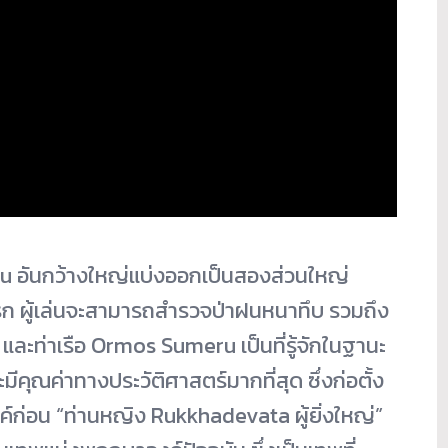
eru อันกว้างใหญ่แบ่งออกเป็นสองส่วนใหญ่
งแรก ผู้เล่นจะสามารถสำรวจป่าฝนหนาทึบ รวมถึง
และท่าเรือ Ormos Sumeru เป็นที่รู้จักในฐานะ
คุณค่าทางประวัติศาสตร์มากที่สุด ซึ่งก่อตั้ง
ก่อน “ท่านหญิง Rukkhadevata ผู้ยิ่งใหญ่”