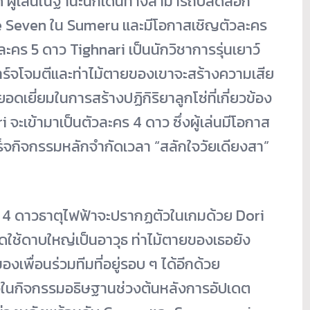
นได้ ผู้เล่นในฐานะนักเดินทางสามารถปลดล็อก
he Seven ใน Sumeru และมีโอกาสเชิญตัวละคร
วละคร 5 ดาว Tighnari เป็นนักวิชาการรุ่นเยาว์
การชาร์จโจมตีและท่าไม้ตายของเขาจะสร้างความเสีย
อดเยี่ยมในการสร้างปฏิกิริยาลูกโซ่ที่เกี่ยวข้อง
i จะเข้ามาเป็นตัวละคร 4 ดาว ซึ่งผู้เล่นมีโอกาส
เร็จกิจกรรมหลักจำกัดเวลา “สลักใจวัยเดียงสา”
ต 4 ดาวธาตุไฟฟ้าจะปรากฏตัวในเกมด้วย Dori
ัดใช้ดาบใหญ่เป็นอาวุธ ท่าไม้ตายของเธอยัง
เพื่อนร่วมทีมที่อยู่รอบ ๆ ได้อีกด้วย
ัวในกิจกรรมอธิษฐานช่วงต้นหลังการอัปเดต