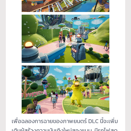
เพื่อฉลองการฉายของภาพยนตร์ DLC นี้จะเพิ่ม
เติมผู้สร้างความบั
นเทิงใหม่สองแบบ, มีรถไฟสุด