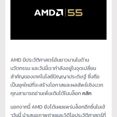
AMD
มีประวัติศาสตร์อันยาวนานในด้
าน
นวัตกรรม และวันนี้เรากำลังอยู่ในจุดเปลี่
ยน
สำคัญของเทคโนโลยีปัญญาประดิ
ษฐ์ ซึ่งถือ
เป็นยุคใหม่ที่จะสร้
างโอกาสและผลลัพธ์เชิงบวก
คุณสามารถอ่านเพิ่มเติมได้ในบล็
อก
คลิก
นอกจากนี้
AMD
ยังได้เผยแพร่บล็อกอีกชิ้นในเช้
าวันนี้ นำเสนอภาพถ่ายและวิดีโอประวัติ
ศาสตร์ที่