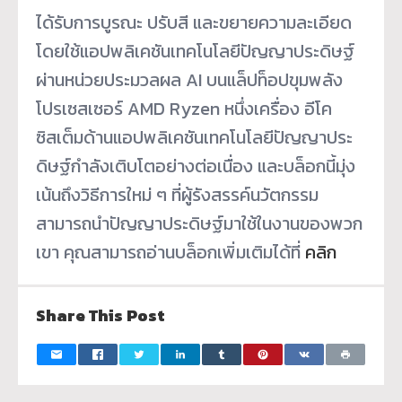
ได้รับการบูรณะ ปรับสี และขยายความละเอียด
โดยใช้แอปพลิ
เคชันเทคโนโลยีปัญญาประดิษฐ์
ผ่านหน่วยประมวลผล
AI
บนแล็ปท็อปขุมพลัง
โปรเซสเซอร์
AMD Ryzen
หนึ่งเครื่อง อีโค
ซิสเต็มด้านแอปพลิเคชั
นเทคโนโลยีปัญญาประ
ดิษฐ์กำลั
งเติบโตอย่างต่อเนื่อง และบล็อกนี้มุ่ง
เน้นถึงวิธี
การใหม่ ๆ ที่ผู้รังสรรค์นวั
ตกรรม
สามารถนำปัญญาประดิษฐ์
มาใช้ในงานของพวก
เขา คุณสามารถอ่านบล็อกเพิ่มเติมได้
ที่
คลิก
Share This Post