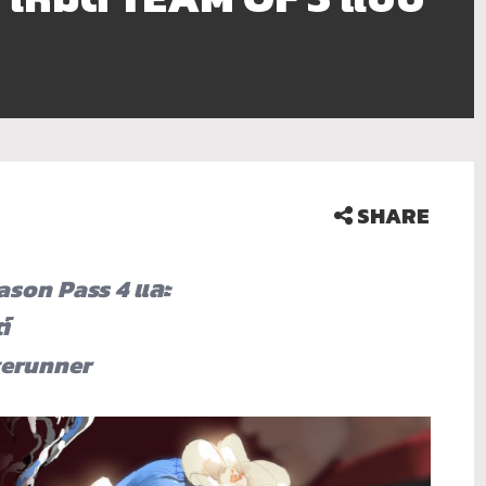
SHARE
eason Pass 4 และ
์
gerunner