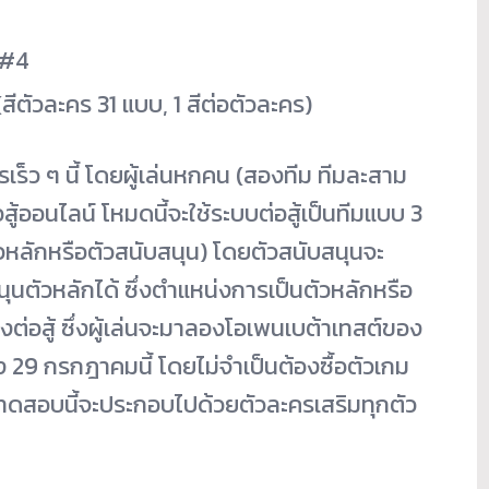
ม #4
ีตัวละคร 31 แบบ, 1 สีต่อตัวละคร)
เร็ว ๆ นี้ โดยผู้เล่นหกคน (สองทีม ทีมละสาม
ู้ออนไลน์ โหมดนี้จะใช้ระบบต่อสู้เป็นที
มแบบ 3
ตัวหลักหรือตัวสนับสนุน) โดยตัวสนับสนุนจะ
ุนตั
วหลักได้ ซึ่งตำแหน่งการเป็นตัวหลักหรื
อ
ต่อสู้ ซึ่งผู้เล่นจะมาลองโอเพนเบต้
าเทสต์ของ
ง 29 กรกฎาคมนี้ โดยไม่จำเป็นต้องซื้อตัวเกม
ทดสอบนี้จะประกอบไปด้วยตั
วละครเสริมทุกตัว