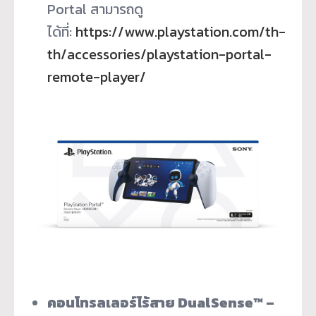
Portal สามารถดู
ได้ที่:
https://www.playstation.com/th-
th/accessories/playstation-portal-
remote-player/
คอนโทรลเลอร์ไร้สาย
DualSense™ –