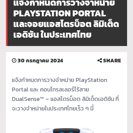
แจ้งกำหนดการวางจำหน่าย
PLAYSTATION PORTAL
และจอยแอสโตรบ็อต ลิมิเต็ด
เอดิชัน ในประเทศไทย
30 กรกฎาคม 2024
SHARE
แจ้งกำหนดการวางจำหน่าย PlayStation
Portal และ คอนโทรลเลอร์ไร้สาย
DualSense™ – แอสโตรบ็อต ลิมิเต็ดเอดิชัน ที่
จะวางจำหน่ายในประเทศไทยเร็ว ๆ นี้