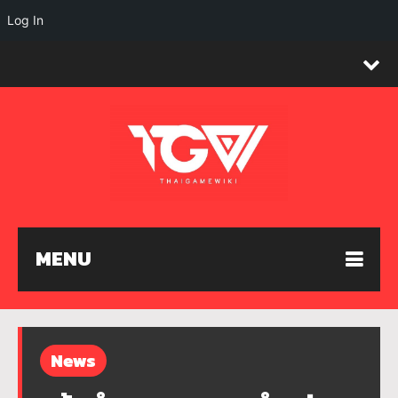
Log In
MENU
News