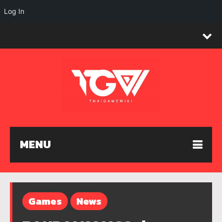
Log In
MENU
Games
News