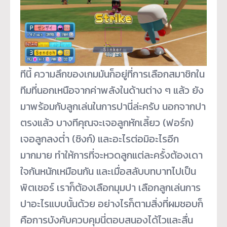
ทีนี้ ความลึกของเกมมันก็อยู่ที่การเลือกสมาชิกใน
ทีมที่นอกเหนือจากค่าพลังในด้านต่าง ๆ แล้ว ยัง
มาพร้อมกับลูกเล่นในการปานี่ล่ะครับ นอกจากปา
ตรงแล้ว บางทีคุณจะเจอลูกหักเลี้ยว (ฟอร์ก)
เจอลูกลงต่ำ (ซิงก์) และอะไรต่อมิอะไรอีก
มากมาย ทำให้การที่จะหวดลูกแต่ละครั้งต้องเดา
ใจกันหนักเหมือนกัน และเมื่อสลับบทบาทไปเป็น
พิตเชอร์ เราก็ต้องเลือกมุมปา เลือกลูกเล่นการ
ปาอะไรแบบนั้นด้วย อย่างไรก็ตามสิ่งที่ผมชอบก็
คือการบังคับควบคุมนี่ตอบสนองได้ไวและลื่น