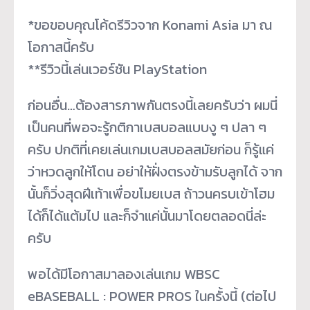
*ขอขอบคุณโค้ดรีวิวจาก Konami Asia มา ณ
โอกาสนี้ครับ
**รีวิวนี้เล่นเวอร์ชัน PlayStation
ก่อนอื่น…ต้องสารภาพกันตรงนี้เลยครับว่า ผมนี่
เป็นคนที่พอจะรู้กติกาเบสบอลแบบงู ๆ ปลา ๆ
ครับ ปกติที่เคยเล่นเกมเบสบอลสมัยก่อน ก็รู้แค่
ว่าหวดลูกให้โดน อย่าให้ฝั่งตรงข้ามรับลูกได้ จาก
นั้นก็วิ่งสุดฝีเท้าเพื่อขโมยเบส ถ้าวนครบเข้าโฮม
ได้ก็ได้แต้มไป และก็จำแค่นั้นมาโดยตลอดนี่ล่ะ
ครับ
พอได้มีโอกาสมาลองเล่นเกม WBSC
eBASEBALL : POWER PROS ในครั้งนี้ (ต่อไป