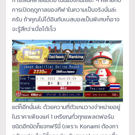
การเล่นหลายแมตช์ เน้นแข่งกันเยอะ ๆ คล้ายกับ
การเปิดฤดูกาลของกีฬาในความเป็นจริงนั่นล่ะ
ครับ ถ้าคุณไม่ได้อินกับเบสบอลเป็นพิเศษก็อาจ
จะรู้สึกว่าเบื่อได้เร็ว
แต่ก็อีกนั่นล่ะ ด้วยความที่ตัวเกมวางจำหน่ายอยู่
ในราคาเพียงแค่ 1 เหรียญทั่วทุกแพลตฟอร์ม
ชนิดอีกนิดก็แจกฟรีนี่ (เพราะ Konami ต้องกา