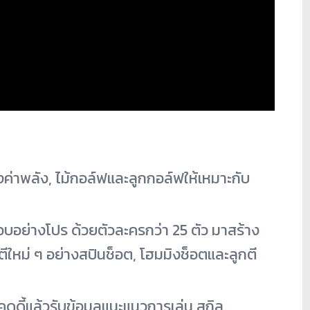
งค่าพลัง, ไม้กอล์ฟและลูกกอล์ฟให้เหมาะกั
บ
บอย่างโปร ด้วยตัวละครกว่า 25 ตัว มาสร้าง
ีใหม่ ๆ อย่างสปินช็อต, โฮมมิงช็อตและลูกตี
ดดี้แล้วรับข้อมู
ลแนะแนวการเล่น สกิล