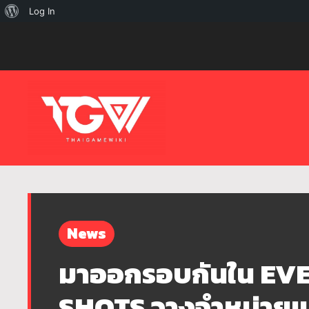
เกี่ยว
Log In
กับ
เวิร์ด
เพรส
News
มาออกรอบกันใน EV
SHOTS วางจำหน่ายแ